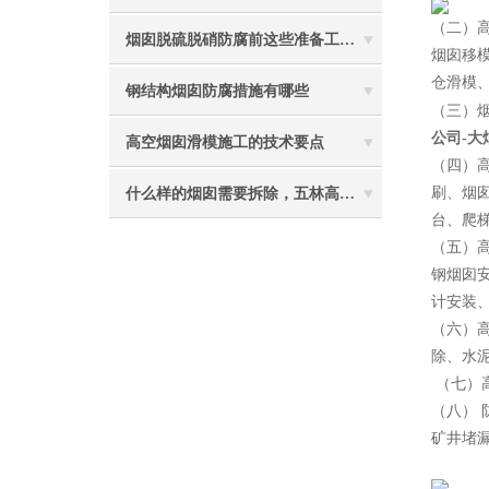
（二）
烟囱脱硫脱硝防腐前这些准备工作要做到位
烟囱移
仓滑模
钢结构烟囱防腐措施有哪些
（三）
公司-
高空烟囱滑模施工的技术要点
（四）
刷、烟
什么样的烟囱需要拆除，五林高空烟囱拆除讲与你听
台、爬
（五）
钢烟囱
计安装
（六）
除、水
（七）
（八）
矿井堵
2