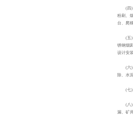
(四)
粉刷、
台、爬
(五)
锈钢烟
设计安
(六)
除、水
(七)
(八)
漏、矿