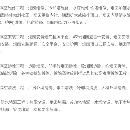
高空维修工程：烟囱维修、冷却塔维修、水塔维修 铁塔维修、烟囱加箍加
烟囱整体倾斜校正、烟囱更换内衬、烟囱扩大或缩小顶口、烟囱内壁清灰除
梯、护网)维修、轮窑维修、烟囱抽烟力不够烟囱；
高空安装工程：烟囱安装烟气检测平台、45米烟囱避雷针安装、烟囱安
囱安装、烟囱安装爬梯、安全平台、安全护网，烟囱顶口云梯安装、烟囱
装、
高空拆除工程：拆除烟囱、55米砖烟囱拆除、砼烟囱拆除、铁烟囱拆除
泥储罐拆除、各种铁截架拆除、拆除高空砼制框架及其它高难度拆除工程
高空清洗工程：厂房外墙清洗、烟囱清洗、冷却塔清洗、大楼外墙清洗、
 防水堵漏工程：带压堵漏、烟囱堵漏、冷却塔堵漏、水塔堵漏、地下室
井堵漏、管道堵漏、楼顶防水堵漏；