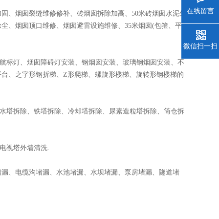
在线留言
固、烟囱裂缝维修修补、砖烟囱拆除加高、50米砖烟囱水泥外
尘、烟囱顶口维修、烟囱避雷设施维修、35米烟囱(包箍、平
微信扫一扫
装航标灯、烟囱障碍灯安装、钢烟囱安装、玻璃钢烟囱安装、不
平台、之字形钢折梯、Z形爬梯、螺旋形楼梯、旋转形钢楼梯的
、水塔拆除、铁塔拆除、冷却塔拆除、尿素造粒塔拆除、筒仓拆
；
电视塔外墙清洗.
堵漏、电缆沟堵漏、水池堵漏、水坝堵漏、泵房堵漏、隧道堵