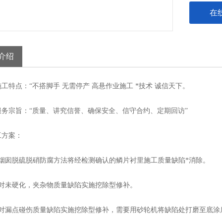
在
介绍
点：“不搭脚手 无需停产 高悬作业施工 *技术 诚信天下。
宗旨：“质量、讲究信誉、确保安全、信守合约、定期回访”
方案：
囱脱硫脱硝防腐方法将经检测确认的鳞片衬里施工质量缺陷*消除。
未硬化，夹杂物质量缺陷实施挖除型修补。
漏点碰伤质量缺陷实施挖除型修补，需要用砂轮机将缺陷处打磨至底涂