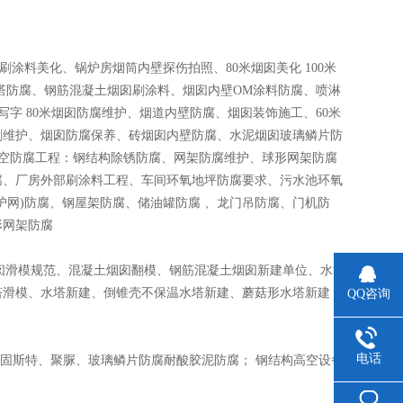
料美化、锅炉房烟筒内壁探伤拍照、80米烟囱美化 100米
硫塔防腐、钢筋混凝土烟囱刷涂料、烟囱内壁OM涂料防腐、喷淋
字 80米烟囱防腐维护、烟道内壁防腐、烟囱装饰施工、60米
刷维护、烟囱防腐保养、砖烟囱内壁防腐、水泥烟囱玻璃鳞片防
空防腐工程：钢结构除锈防腐、网架防腐维护、球形网架防腐
腐、厂房外部刷涂料工程、车间环氧地坪防腐要求、污水池环氧
护网)防腐、钢屋架防腐、储油罐防腐 、龙门吊防腐、门机防
形网架防腐
烟囱滑模规范、混凝土烟囱翻模、钢筋混凝土烟囱新建单位、水泥
滑模、水塔新建、倒锥壳不保温水塔新建、蘑菇形水塔新建 筒
QQ咨询
电话
、固斯特、聚脲、玻璃鳞片防腐耐酸胶泥防腐； 钢结构高空设备