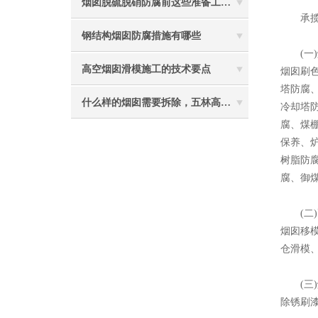
烟囱脱硫脱硝防腐前这些准备工作要做到位
承揽
钢结构烟囱防腐措施有哪些
(一)
高空烟囱滑模施工的技术要点
烟囱刷色
塔防腐、
什么样的烟囱需要拆除，五林高空烟囱拆除讲与你听
冷却塔
腐、煤
保养、
树脂防
腐、御
(二)
烟囱移
仓滑模
(三)
除锈刷