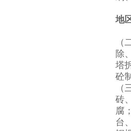
地
（
除
塔
砼
（
砖
腐
台