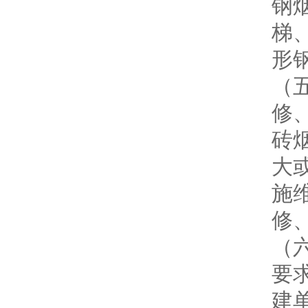
钢
梯
形
（
修
砖
大
施
修
（
要
建