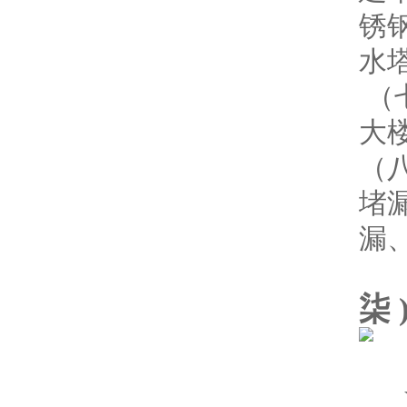
锈
水
（
大
（
堵
漏
柒 
★