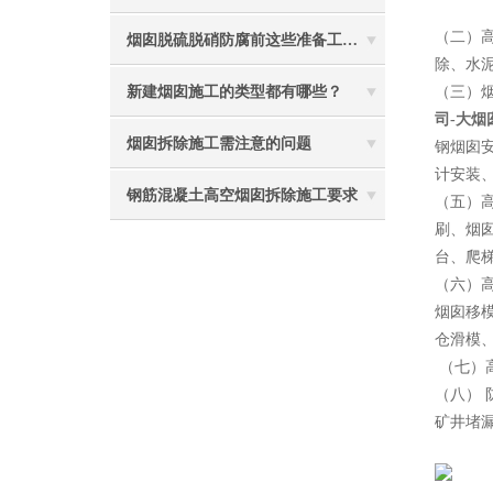
（二）
烟囱脱硫脱硝防腐前这些准备工作要做到位
除、水
新建烟囱施工的类型都有哪些？
（三）
司-大
烟囱拆除施工需注意的问题
钢烟囱
计安装
钢筋混凝土高空烟囱拆除施工要求
（五）
刷、烟
台、爬
（六）
烟囱移
仓滑模
（七）
（八）
矿井堵
2