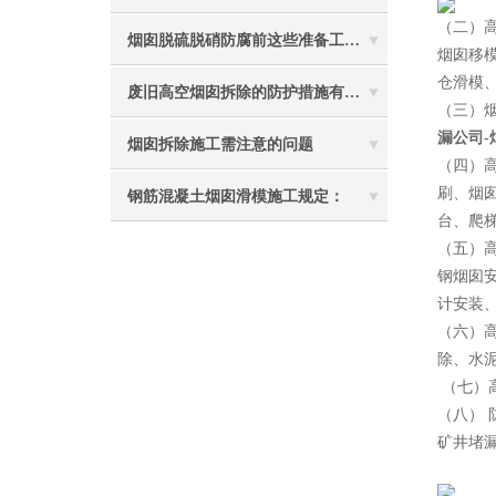
（二）
烟囱脱硫脱硝防腐前这些准备工作要做到位
烟囱移
仓滑模
废旧高空烟囱拆除的防护措施有哪些？
（三）
漏公司-
烟囱拆除施工需注意的问题
（四）
刷、烟
钢筋混凝土烟囱滑模施工规定：
台、爬
（五）
钢烟囱
计安装
（六）
除、水
（七）
（八）
矿井堵
2