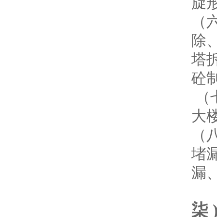
旋
（
除
塔
砼
（
大
（
堵
漏
柒 