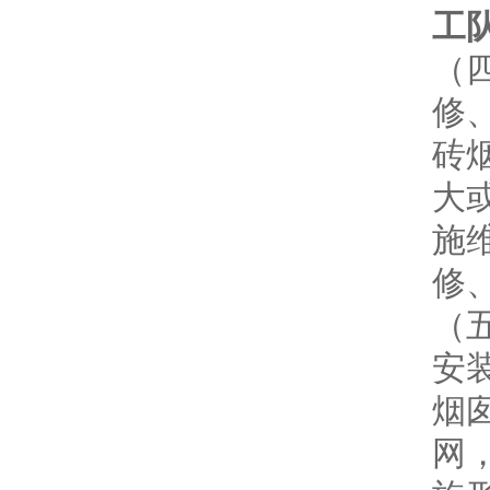
工
（
修
砖
大
施
修
（
安
烟
网