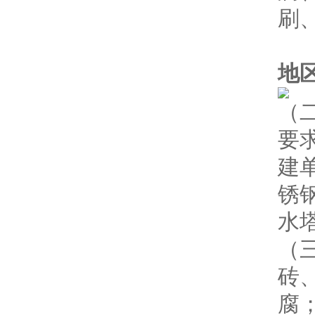
刷
地
（
要
建
锈
水
（
砖
腐