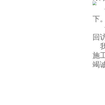
★
下
★
回访
施
竭