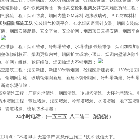
高空拆除工程：拆除烟囱、55米砖烟囱拆除、砼烟囱拆除、铁烟囱拆除、
泥储罐拆除、各种铁截架拆除、拆除高空砼制框架及其它高难度拆除工程
烟气脱硫工程：烟囱防腐、烟囱内壁ＯＭ涂料 泡沫玻璃砖、ＰＣ防腐材料
烟囱脱硫防腐施工队
安装烟气检测平台、45米烟囱避雷针安装、烟囱安装
安装、烟囱安装爬梯、安全平台、安全护网，烟囱顶口云梯安装、烟囱平
、
高空维修工程：烟囱维修、冷却塔维修、水塔维修 铁塔维修、烟囱加箍加
囱整体倾斜校正、烟囱更换内衬、烟囱扩大或缩小顶口、烟囱内壁清灰除尘
梯、护网）维修、轮窑维修、烟囱抽烟力不够烟囱；
高空建筑工程：烟囱新建、新建30米砖烟囱、砼烟囱新建要求、150米烟
模、钢烟囱新建、玻璃钢烟囱新建、新建不锈钢烟囱、冷却塔新建、冷却塔
、新建水泥储罐；
高空清洗工程：厂房外墙清洗、烟囱清洗、冷却塔清洗、大楼外墙清洗、电
 防水堵漏工程：带压堵漏、烟囱堵漏、冷却塔堵漏、水塔堵漏、地下室堵
漏、管道堵漏、楼顶防水堵漏；
4小时电话
:
(一
五
三
五 八
二
陆
二 柒
柒
柒 )
点：“不搭脚手 无需停产 高悬作业施工 *技术 诚信天下。