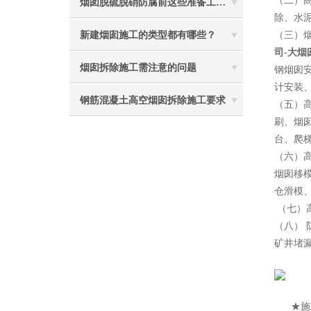
（二）
烟囱脱硫脱硝防腐前这些准备工作要做到位
除、水
新建烟囱施工的类型都有哪些？
（三）
司-大
烟囱拆除施工需注意的问题
钢烟囱
计安装
钢筋混凝土高空烟囱拆除施工要求
（五）
刷、烟
台、爬
（六）
烟囱移
仓滑模
（七）
（八）
矿井堵
2
★施工特