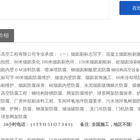
在
介绍
林高空工程有限公司专业承揽：（一）烟囱刷标志写字、混凝土烟囱粉刷
拍照、80米烟囱美化 100米烟囱刷色环、150米烟囱刷航标、砼烟囱涂刷
烟囱内壁ＯＭ涂料防腐、喷淋塔防腐、钢烟囱耐酸胶泥防腐
钢结构高空设备
航标写字 80米烟囱防腐维护、烟道内壁防腐、烟囱装饰施工、60米冷却
粉刷维护、烟囱防腐保养、砖烟囱内壁防腐、水泥烟囱玻璃鳞片防腐、煤
、高空防腐工程：钢结构除锈防腐、网架防腐维护、球形网架防腐保养、
架防腐、厂房外部刷涂料工程、车间环氧地坪防腐要求、污水池环氧树脂
爬梯、护网）防腐、钢屋架防腐、储油罐防腐 、龙门吊防腐、门机防腐、
、球形网架防腐
24小时电话 : ( l 3 9 O 5 l O 7 3 6 l ) 备注: 全国施工，地区不限!