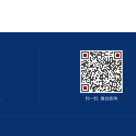
囱.造烟囱.建烟囱公司
扫一扫 微信咨询