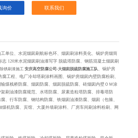
线询价
联系我们
施工单位、水泥烟囱刷航标色环、烟囱刷涂料美化、锅炉房烟筒
标志 120米水泥烟囱刷油漆写字
脱硫塔防腐、钢筋混凝土烟囱刷
除锈刷漆施工
安庆
高空防腐公司-大烟囱脱硫防腐施工队
、锅炉房
塔防腐工程、电厂冷却塔刷涂料画图、锅炉房烟囱内壁防腐粉刷、
棚输煤栈桥防腐、烟囱防腐、烟囱脱硫防腐、砖烟囱内壁ＯＭ涂
炉架刷油漆防腐规范、水塔防腐、尿素造粒塔防腐、排毒塔防
防腐、行车防腐、钢结构防腐、铁烟囱油漆防腐、烟囱（包箍、
御煤机防腐、宾馆、大厦外墙刷涂料、厂房车间刷涂料粉刷、网