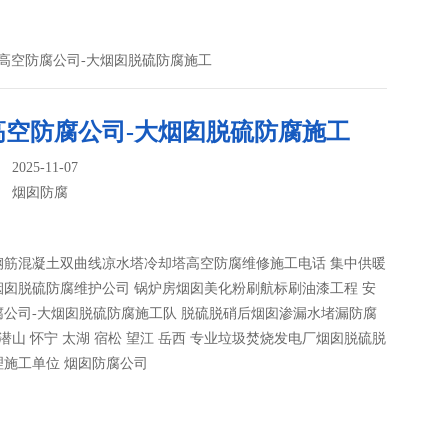
庆高空防腐公司-大烟囱脱硫防腐施工
高空防腐公司-大烟囱脱硫防腐施工
025-11-07
：
烟囱防腐
钢筋混凝土双曲线凉水塔冷却塔高空防腐维修施工电话 集中供暖
烟囱脱硫防腐维护公司 锅炉房烟囱美化粉刷航标刷油漆工程 安
腐公司-大烟囱脱硫防腐施工队 脱硫脱硝后烟囱渗漏水堵漏防腐
 潜山 怀宁 太湖 宿松 望江 岳西 专业垃圾焚烧发电厂烟囱脱硫脱
理施工单位 烟囱防腐公司