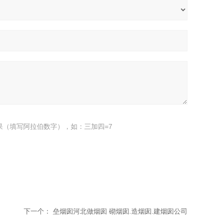
果（填写阿拉伯数字），如：三加四=7
下一个：
垒烟囱河北做烟囱 砌烟囱.造烟囱.建烟囱公司