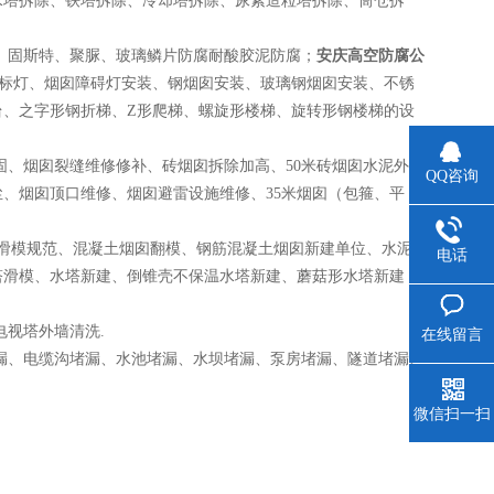
水塔拆除、铁塔拆除、冷却塔拆除、尿素造粒塔拆除、筒仓拆
；
、固斯特、聚脲、玻璃鳞片防腐耐酸胶泥防腐；
安庆
高空
防腐公
航标灯、烟囱障碍灯安装、钢烟囱安装、玻璃钢烟囱安装、不锈
台、之字形钢折梯、Z形爬梯、螺旋形楼梯、旋转形钢楼梯的设
固、烟囱裂缝维修修补、砖烟囱拆除加高、50米砖烟囱水泥外粉
QQ咨询
、烟囱顶口维修、烟囱避雷设施维修、35米烟囱（包箍、平
囱滑模规范、混凝土烟囱翻模、钢筋混凝土烟囱新建单位、水泥
电话
滑模、水塔新建、倒锥壳不保温水塔新建、蘑菇形水塔新建 筒
视塔外墙清洗.
在线留言
漏、电缆沟堵漏、水池堵漏、水坝堵漏、泵房堵漏、隧道堵漏、
微信扫一扫