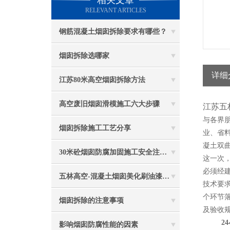
相关文章
RELEVANT ARTICLES
钢筋混凝土烟囱拆除要求有哪些？
烟囱拆除选哪家
详细
江苏80米高空烟囱拆除方法
高空废旧烟囱滑模施工六大步骤
江苏五
与各界
烟囱拆除施工工艺分享
业、省
凝土双
30米砼烟囱防腐加固施工安全注意事项
这一次
必须经
五林高空-混凝土烟囱美化刷油漆防腐施工
技术要
个环节落
烟囱拆除的注意事项
及验收
24
影响烟囱防腐性能的因素