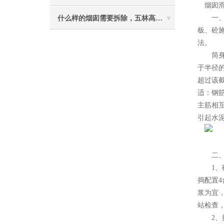
烟囱滑
一、新
什么样的烟囱需要拆除，五林高空烟囱拆除讲与你听
板、砼
法。
筒身施
于半径的
超过该截
适：钢筋
主筋相互
引起水泥
二、施
1、砼
捣配置4
浆为宜
站检查
2、控