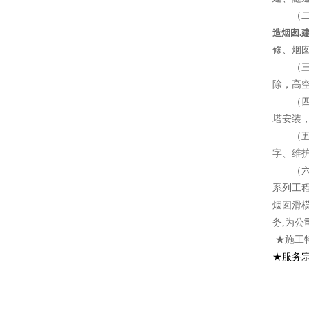
（二）
造烟囱.
修、烟
（三）
除，高
（四）
塔安装
（五）
字、维
（六）
系列工
烟囱滑
务,为公
★施工
★服务