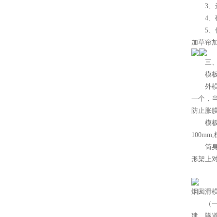
3、选
4、砼
5、保
加草帘
三、移
模板
外模安
一个，当
防止胀
模板的
100m
筒身中
形架上
烟囱滑
（一
建、隧