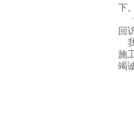
下
★
回访
施
竭