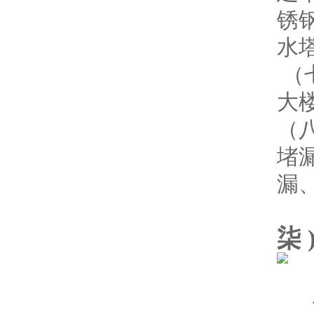
锈
水
（
大
（
堵
漏
柒 
★