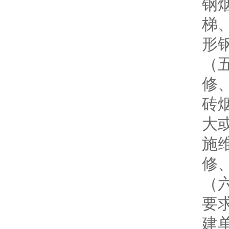
钢
梯
形
（
修
砖
大
施
修
（
要
建