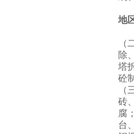
地
（
除
塔
砼
（
砖
腐
台