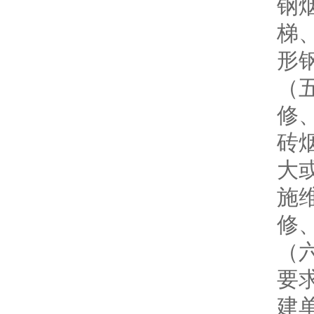
钢
梯
形
（
修
砖
大
施
修
（
要
建