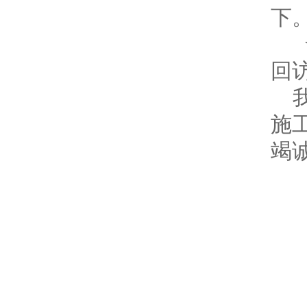
下
★
回访
施
竭