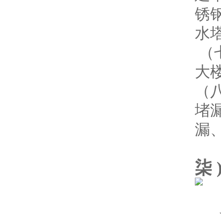
锈
水
（
大
（
堵
漏
柒 
★