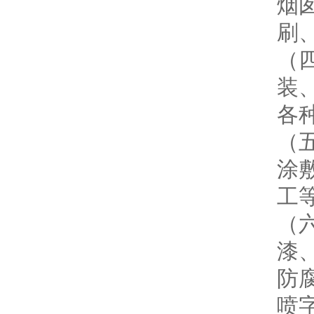
烟
刷
（
装
各
（
涂
工
（
漆
防
喷