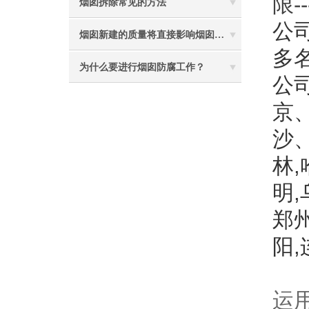
限-
烟囱拆除常见的方法
公司
烟囱新建的质量将直接影响烟囱防腐工程的难度
多
为什么要进行烟囱防腐工作？
公
京
沙
林,
明
郑
阳
运