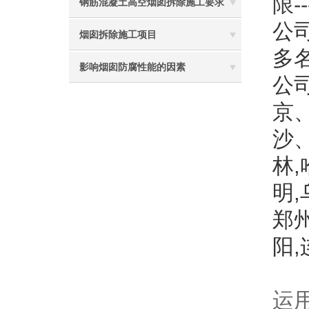
限-
钢筋混凝土高空烟囱拆除施工要求
公司
烟囱拆除施工项目
多
影响烟囱防腐性能的因素
公
京
沙
林
明
郑
阳
运