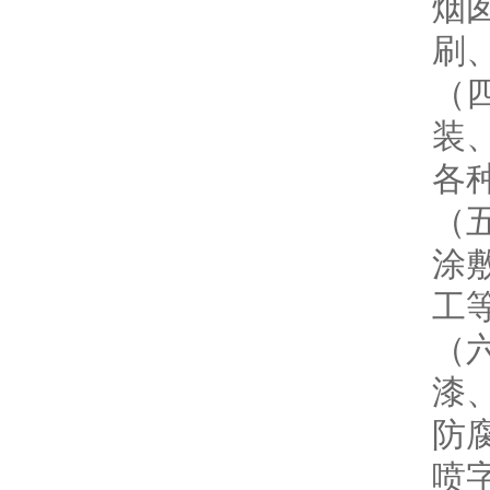
烟
刷
（
装
各
（
涂
工
（
漆
防
喷