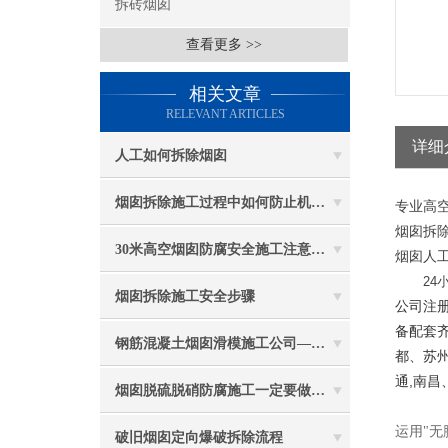
拆砖烟囱
查看更多 >>
相关文章
RELEVANT ARTICLES
详细
人工如何拆除烟囱
烟囱拆除施工过程中如何防止机械伤害
专业高空
烟囱拆除
30米高空烟囱防腐安全施工注意事项
烟囱人工
24小
烟囱拆除施工安全步骤
公司注册
备配套
钢筋混凝土烟囱滑模施工公司——选五林高空
都、苏州
通,南昌
烟囱脱硫脱硝防腐施工一定要做好防护工作
运用"无
破旧烟囱定向爆破拆除流程