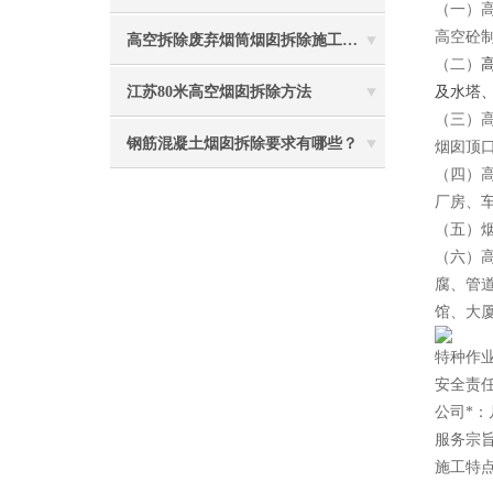
（一）
高空砼
高空拆除废弃烟筒烟囱拆除施工措施 ：
（二）
及水塔
江苏80米高空烟囱拆除方法
（三）
钢筋混凝土烟囱拆除要求有哪些？
烟囱顶
（四）
厂房、
（五）
（六）
腐、管
馆、大
特种作
安全责
公司*
服务宗
施工特点