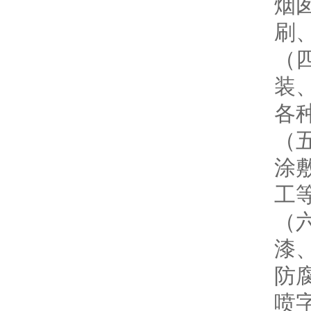
烟
刷
（
装
各
（
涂
工
（
漆
防
喷