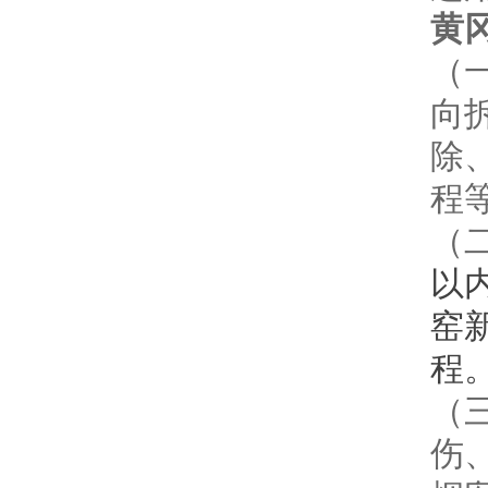
黄
（
向
除
程
（
以
窑
程
（
伤