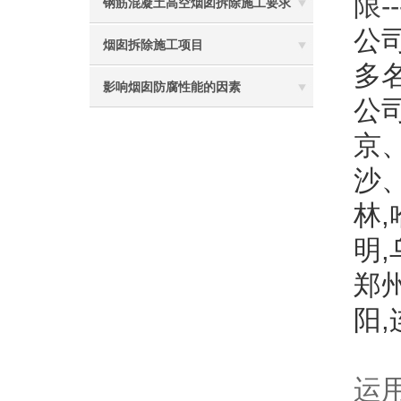
限-
钢筋混凝土高空烟囱拆除施工要求
公司
烟囱拆除施工项目
多
影响烟囱防腐性能的因素
公
京
沙
林
明
郑
阳
运