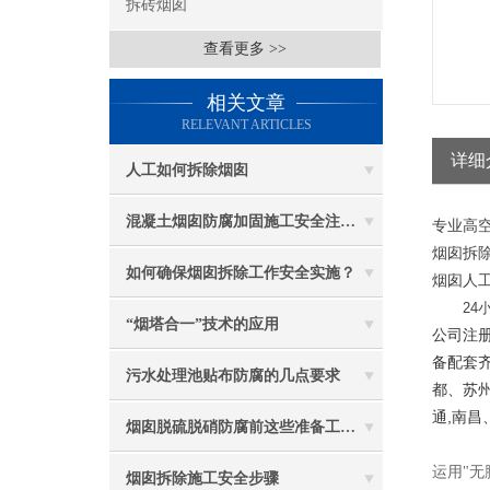
拆砖烟囱
查看更多 >>
相关文章
RELEVANT ARTICLES
详细
人工如何拆除烟囱
混凝土烟囱防腐加固施工安全注意事项
专业高空
烟囱拆除
如何确保烟囱拆除工作安全实施？
烟囱人工
24小
“烟塔合一”技术的应用
公司注册
备配套
污水处理池贴布防腐的几点要求
都、苏州
通,南昌
烟囱脱硫脱硝防腐前这些准备工作要做到位
运用"无
烟囱拆除施工安全步骤