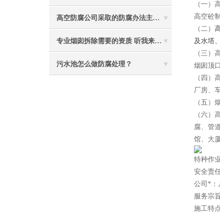
（一）
高空砼
高空防腐公司采取的防腐办法主要有哪些？
（二）
及水塔
专业烟囱拆除需要的资质 听我来给你分析
（三）
污水池怎么做防腐处理？
烟囱顶
（四）
厂房、
（五）
（六）
腐、管
馆、大
特种作
安全责
公司*
服务宗
施工特点