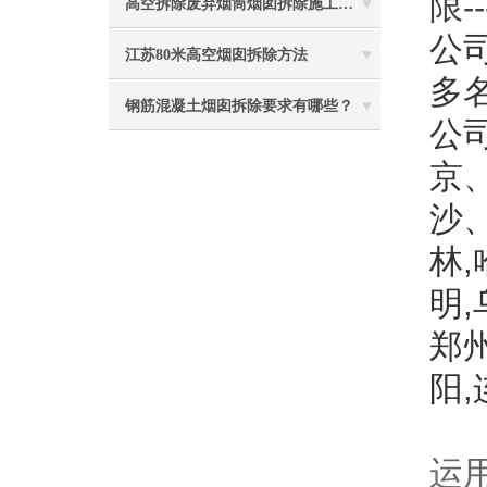
限-
高空拆除废弃烟筒烟囱拆除施工措施 ：
公司
江苏80米高空烟囱拆除方法
多
钢筋混凝土烟囱拆除要求有哪些？
公
京
沙
林
明
郑
阳
运