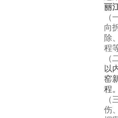
丽
（
向
除
程
（
以
窑
程
（
伤