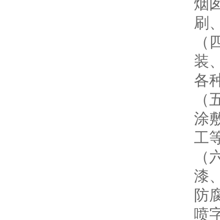
烟
刷
（
装
各
（
涂
工
（
漆
防
喷