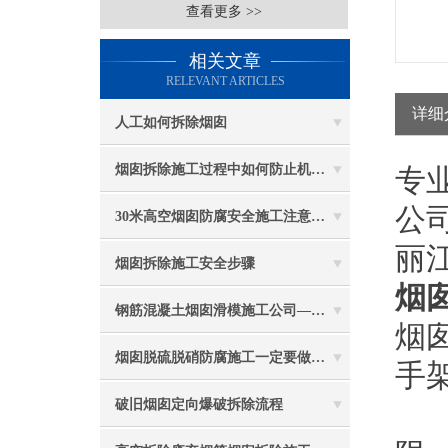
查看更多 >>
相关文章
RELEVANT ARTICLES
详细
人工如何拆除烟囱
烟囱拆除施工过程中如何防止机械伤害
专
公
30米高空烟囱防腐安全施工注意事项
丽
烟囱拆除施工安全步骤
烟
钢筋混凝土烟囱滑模施工公司——选五林高空
烟
烟囱脱硫脱硝防腐施工一定要做好防护工作
手
破旧烟囱定向爆破拆除流程
2