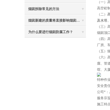
（一）
高空砼
烟囱拆除常见的方法
（二）
及水塔
烟囱新建的质量将直接影响烟囱防腐工程的难度
（三）
为什么要进行烟囱防腐工作？
烟囱顶
（四）
厂房、
（五）
（六）
腐、管
馆、大
特种作
安全责
公司*
服务宗
施工特点