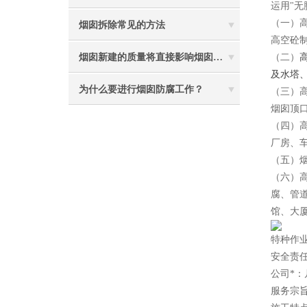
运用"无
（一）
烟囱拆除常见的方法
高空砼
烟囱新建的质量将直接影响烟囱防腐工程的难度
（二）
及水塔
为什么要进行烟囱防腐工作？
（三）
烟囱顶
（四）
厂房、
（五）
（六）
腐、管
馆、大
特种作
安全责
公司*
服务宗