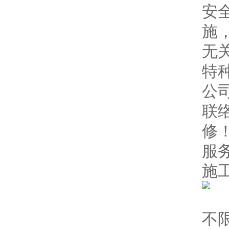
安
施
无
特
公
联
修
服
施
2
不限