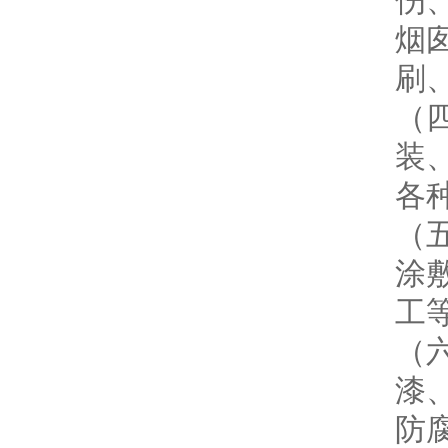
伤
烟
刷
（
装
各
（
涂
工
（
漆
防