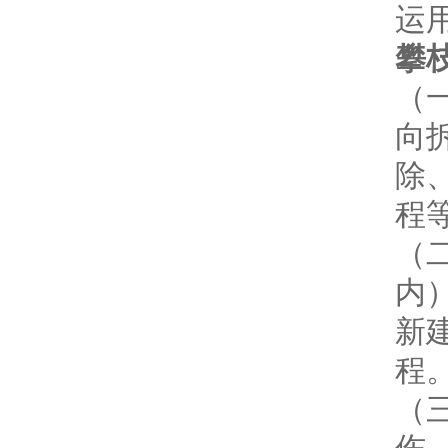
运
攀
（
向
除
程
（
内
新
程
（