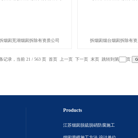
拆烟囱芜湖烟囱拆除有资质公司
拆烟囱烟台烟囱拆除有资
 条记录，当前 21 / 563 页
首页
上一页
下一页
末页
跳转到第
页
Products
江苏烟囱脱硫脱硝防腐施工
烟囱滑模施工方法 设计单位