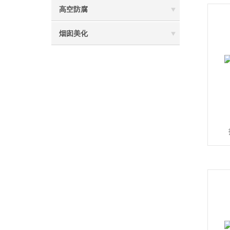
高空防腐
烟囱美化