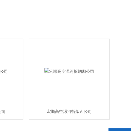
公司
宏顺高空漯河拆烟囱公司