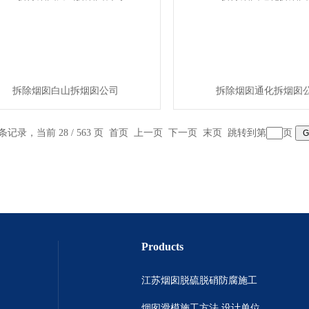
拆除烟囱白山拆烟囱公司
拆除烟囱通化拆烟囱
 条记录，当前 28 / 563 页
首页
上一页
下一页
末页
跳转到第
页
Products
江苏烟囱脱硫脱硝防腐施工
烟囱滑模施工方法 设计单位