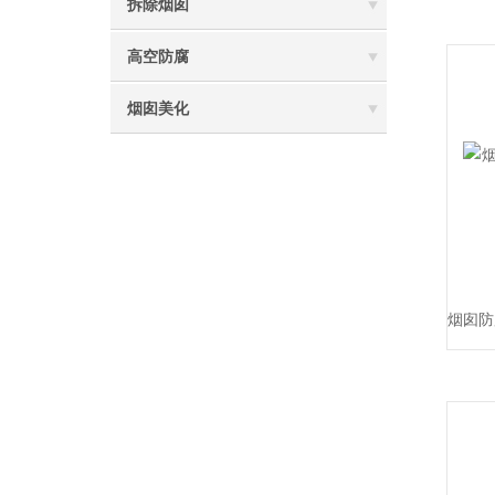
拆除烟囱
高空防腐
烟囱美化