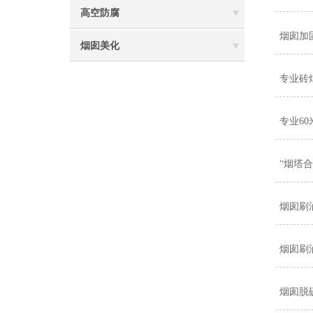
高空防腐
烟囱加
烟囱美化
专业砖
专业6
“烟塔
烟囱刷
烟囱刷
烟囱脱