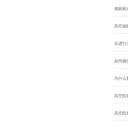
烟囱刷
高空烟
在进行
如何确
为什么
高空防
高空防