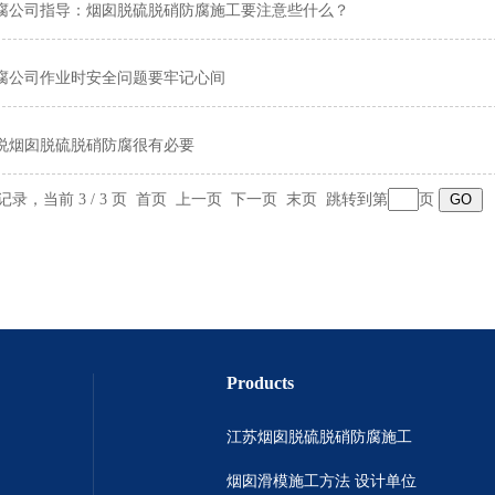
腐公司指导：烟囱脱硫脱硝防腐施工要注意些什么？
腐公司作业时安全问题要牢记心间
说烟囱脱硫脱硝防腐很有必要
条记录，当前 3 / 3 页
首页
上一页
下一页 末页 跳转到第
页
Products
江苏烟囱脱硫脱硝防腐施工
烟囱滑模施工方法 设计单位