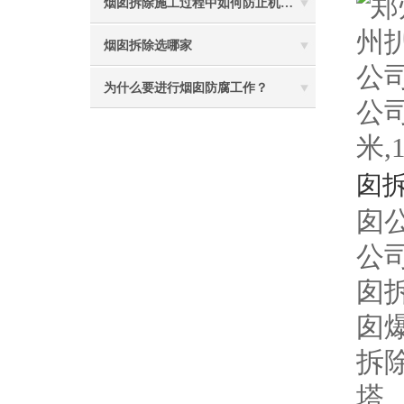
烟囱拆除施工过程中如何防止机械伤害
烟囱拆除选哪家
为什么要进行烟囱防腐工作？
公司
米,
囱拆
囱公
公
囱
囱
拆
塔