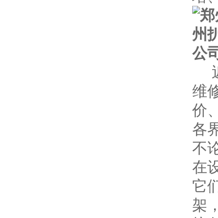
维
价
各
不
在
它
架