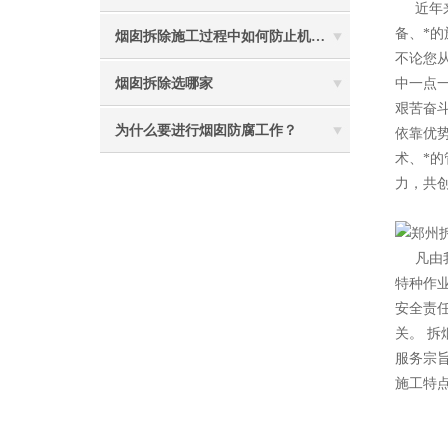
近年
备、*
烟囱拆除施工过程中如何防止机械伤害
不论您
烟囱拆除选哪家
中一点
艰苦奋
为什么要进行烟囱防腐工作？
依靠优
术、*
力，共创
2
凡由
特种作
安全责
关。 拆
服务宗
施工特点