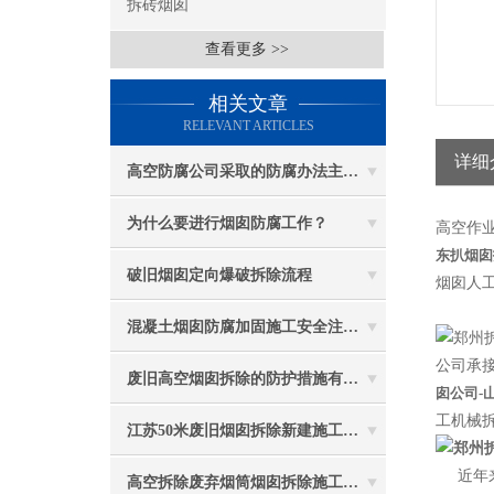
拆砖烟囱
查看更多 >>
相关文章
RELEVANT ARTICLES
详细
高空防腐公司采取的防腐办法主要有哪些？
为什么要进行烟囱防腐工作？
高空作
东
扒烟囱
破旧烟囱定向爆破拆除流程
烟囱人工
混凝土烟囱防腐加固施工安全注意事项
公司承接
废旧高空烟囱拆除的防护措施有哪些？
囱公司-
工机械
江苏50米废旧烟囱拆除新建施工受哪些因素影响
近年
高空拆除废弃烟筒烟囱拆除施工措施 ：