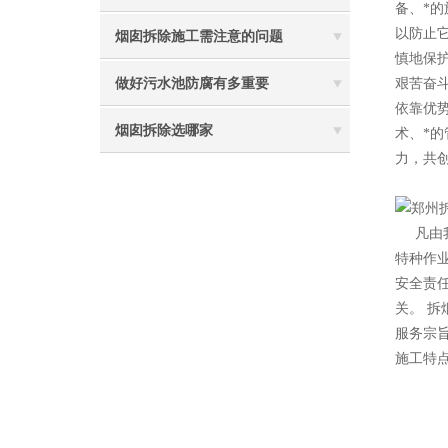
备、*
以防止
烟囱拆除施工需注意的问题
慎地保
做好污水池防腐有多重要
艰苦奋
依靠优
烟囱拆除选哪家
术、*
力，共创
2
凡由
特种作
安全责
关。 拆
服务宗
施工特点