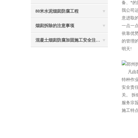
备、*
我公司
80米水泥烟囱防腐工程
意进取
烟囱拆除的注意事项
一点一
依靠优
混凝土烟囱防腐加固施工安全注意事项
的管理
明天!
2
凡由
特种作
安全责
关。 拆
服务宗
施工特点