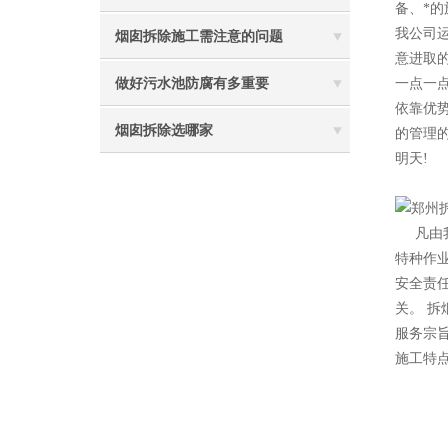
备、*
我公司
烟囱拆除施工需注意的问题
意进取
做好污水池防腐有多重要
一点一
依靠优
烟囱拆除选哪家
的管理
明天!
2
凡由
特种作
安全责
关。 拆
服务宗
施工特点