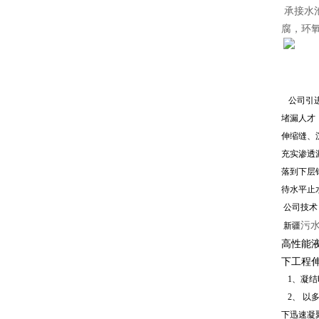
承接水
腐，环
公司引
堵漏人才
伸缩缝、
充实渗透
落到下层
待水平止
公司技术
污
新疆
高性能
下工程
1、凝结
2、 以
下迅速凝