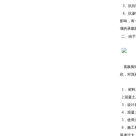
3、抗拉
4、
抗渗
影响，有
壤的承载
二、由于
底板裂缝
此，对混
1．
材料
2.混凝
3．设计
4
．混凝
5．使用
6．施工
风速过大