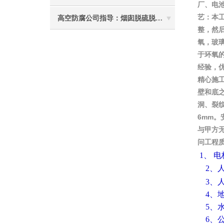
厂、电
艺：本
高空防腐公司指导：烟囱脱硫脱硝防腐施工要注意些什么？
整，然
氧，玻
于环氧
经验，
精心施
壁和底之
洞、裂
6mm
与甲方
问工程
1、 
2、人
3、
4、
5、
6、