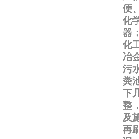
便
化
器
化
冶
污
粪
下
整
及
再