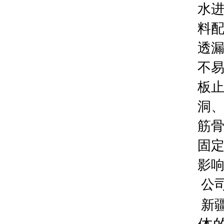
水
料
透漏
不易
板止
洞、
筋骨
固定
影
公
新