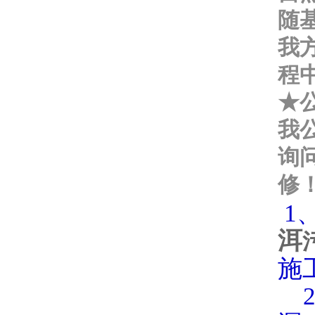
随
我
程
★
我
询
修
1
洱
施
2