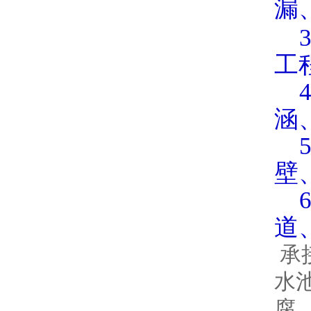
漏
3
工
4
涵
5
壁
6
道
承
水
腐