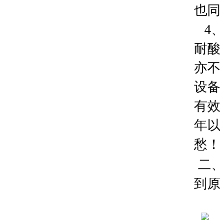
也
4
耐酸
亦
设
有效
年以
愁
二
到