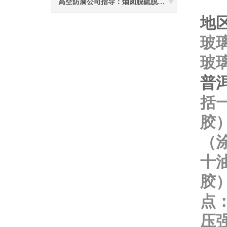
高空防腐公司指导：烟囱脱硫脱硝防腐施工要注意些什么？
地
玻
玻
普
括
胶
（
十
胶
点
压