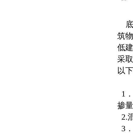
底
筑
低
采
以
1
掺
2
3