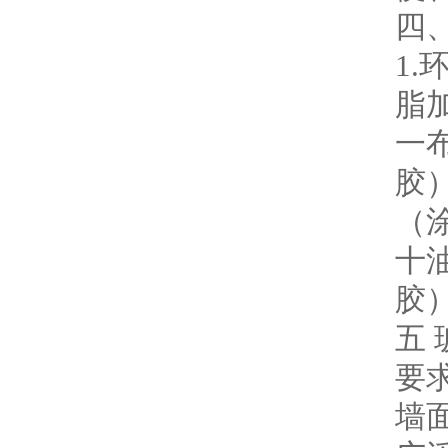
四
1
脂
一
胶
（
十
胶
五
要
墙