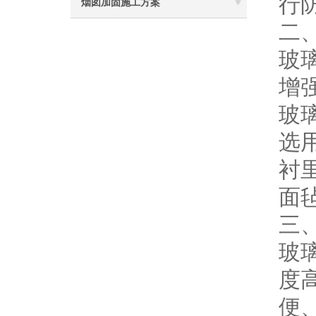
行
烟囱加固施工方案
二
玻
增
玻
选
衬
面
三
玻
度
便