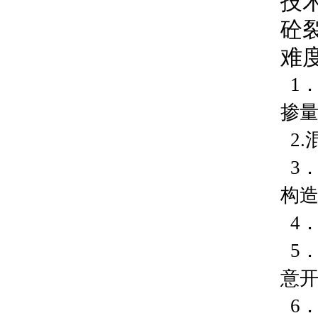
技
砼
难
1
掺
2
3
构造
4
5
意
6