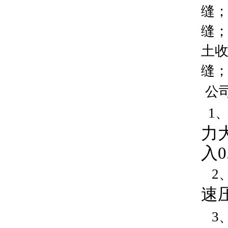
缝
缝；
土
缝
公
1
力
入
2
速
3