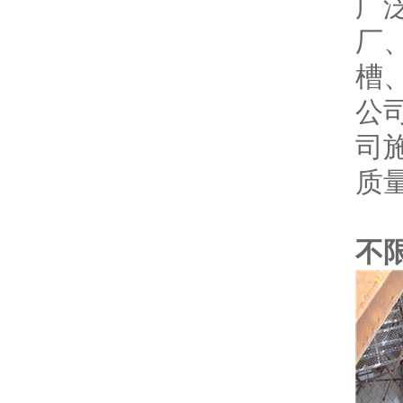
广
厂
槽
公
司
质
24
不限