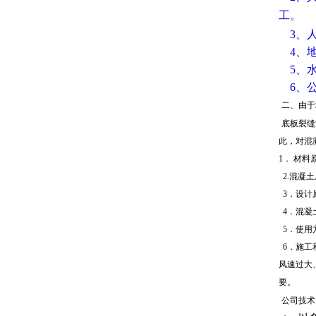
工。
3、
4、
5、
6、
二、由于
底板裂缝
此，对混
1．
材料
2.混凝
3．设计
4
．混凝
5．使用
6．施工
风速过大
要。
公司技术