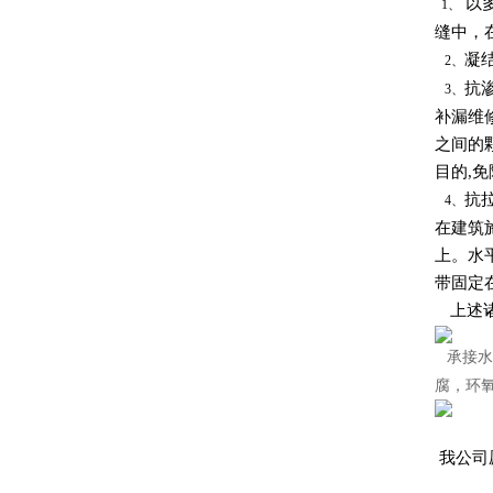
以多
1、
缝中，
凝
2、
抗
3、
补漏维
之间的
目的,
抗
4、
在建筑
上。水
带固定
上述诸
承接水
腐，环
我公司