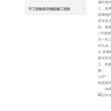
璃纤维布
三、玻
手工拆除高空烟囱施工流程
玻璃钢
层等优
四、玻
1.环
为一布
布九油
五 玻
要求防
工、机
施。
公司*
保质期
24小时电