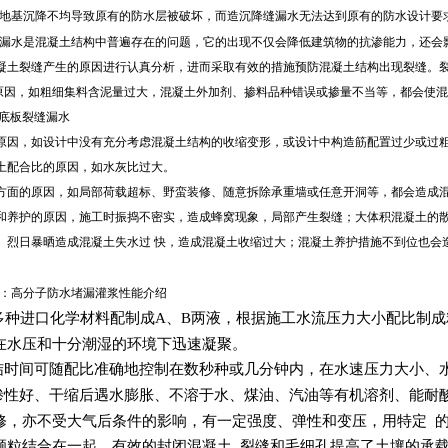
地基沉降不
均导致原有的防水层被破坏，而造沉降缝漏水无法达到原有的防水设计要
漏水是混凝土结构中普遍存在的问题，它的出现不仅会降低建筑物的抗渗能力，还会
凝土裂缝产生的原因进行认真分析，进而采取有效的措施预防混凝土结构出现裂缝。
原因，如粗细集料含泥量过大，混凝土外加剂、掺料品种错误或掺量不当等，都会使混
土底板裂缝漏水
原因，如设计中没有充分考虑混凝土结构的收缩变形，或设计中构造筋配置过少或过粗
土配合比的原因，如水灰比过大。
方面的原因，如局部荷载超标、野蛮装修、随意拆除承重墙或任意开洞等，都会造成
和养护的原因，施工时振捣不密实，造成蜂窝现象，局部产生裂缝；大体积混凝土的散
、烈日暴晒造成混凝土失水过 快，造成混凝土收缩过大；混凝土养护措施不到位也会
：高分子防水堵漏灌浆性能介绍
种进口化学材料配制成A、B两液，根据施工水流压力大小配比制成
在水压和十分潮湿的环境下迅速凝聚。
结时间可随配比准确地控制在数秒种或几分钟内，在水速压力大小、
渗性好、干缩后遇水膨胀、不溶于水、煤油、汽油等有机溶剂、能耐
修，亦不受大气后条件的影响，有一定强度、弹性和变压，用特定 
颗粒结合在一起，有效的封闭混凝土 裂缝和毛细孔提高了土壤的承载能