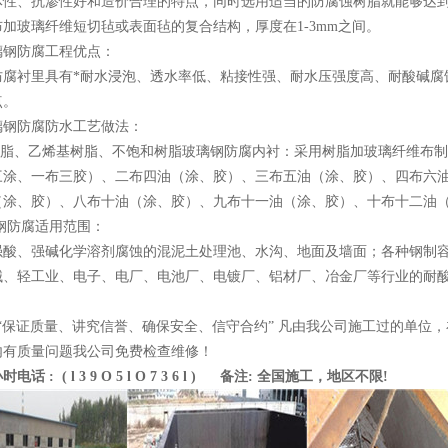
体性、抗渗性好和造价合理的特点，同时选用适当的防腐蚀树脂就能够达
加玻璃纤维短切毡或表面毡的复合结构，厚度在1-3mm之间。
璃钢防腐工程优点：
防腐衬里具有*耐水浸泡、透水率低、粘接性强、耐水压强度高、耐酸碱腐
点。
璃钢防腐防水工艺做法：
氧树脂、乙烯基树脂、不饱和树脂玻璃钢防腐内衬：采用树脂加玻璃纤维布
三涂、一布三胶）、二布四油（涂、胶）、三布五油（涂、胶）、四布六
（涂、胶）、八布十油（涂、胶）、九布十一油（涂、胶）、十布十二油
璃钢防腐适用范围：
强酸、强碱化学溶剂腐蚀的混泥土处理池、水沟、地面及墙面；各种钢制
械、轻工业、电子、电厂、电池厂、电镀厂、铝材厂、冶金厂等行业的耐
：“保证质量、讲究信誉、确保安全、信守合约” 凡由我公司施工过的单位
内有质量问题我公司免费检查维修！
话 : ( l 3 9 O 5 l O 7 3 6 l ) 备注: 全国施工，地区不限!