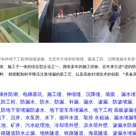
理各种地下工程伸缩缝渗漏、尤其对大体积砼裂缝、隧道工程、沉降缝漏水有多
发、施工于一体的综合型企业之一。拥有多年的施工经验、近年来引进*进的
料 、精密配制科学降压注浆堵漏的新工艺、以及高效封堵技术的创新、*具备
电梯井防潮、电梯基坑、施工缝、伸缩缝、沉降缝、墙面 、漏水
防工程、防漏水、防水、防漏、补漏、漏水、渗漏、防渗堵漏
人防地下室堵漏防渗水、地下室车库堵漏水、地下工程 底板渗漏
地下、沉井、水泵房、水下、循环水道、取排 水箱涵、漏水堵漏
水池、矿井、污水处理池、冷却塔外壁、凉水塔外壁、渗漏水防
公路隧道防水止漏、地铁隧道、铁路隧道、海底隧道、渗漏水堵