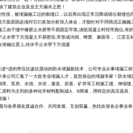
免除了建筑企业及业主方漏水之愁！
拉性强，被堵漏施工过的裂缝口，以后再出现正常沉降或错位裂缝也
方面原因必须对它们多加分析深入体会，才能针对不同情况正确施
施工由于缝中橡胶止水胶带不易固定牢靠,浇筑混凝土时经常跑位,有的
平止水带下方混凝土不易密实,常形成沟洞、蜂窝、麻面等 。 江苏
在准确位置上,待水平止水带下方混凝
引进*进的带压抗渗抗震动的防水堵漏新技术，公司专业从事堵漏工
年来公司汇集了一大批专业堵漏人才，是您身边的堵漏专家！防水堵
洞库、泵房、水池、水坝，遂道、岩基、矿井等工程施工缝、伸缩缝
工原料为主剂的多种化学材料配制成A、B两液，用特定的高压器具、
渗漏！
愿与各界朋友真诚合作、共同发展、互创双赢，热忱欢迎各企事业单