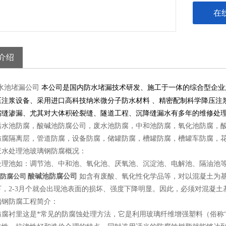
在
介绍
水池堵漏公司
本公司是国内防水堵漏技术研发、施工于一体的综合型企业
压注浆设备、采用进口高科技纳米微分子防水材料 、精密配制科学降压注
缩缝渗漏、尤其对大体积砼裂缝、隧道工程、沉降缝漏水有多年的维修处
污水池防腐，酸碱池防腐公司，废水池防腐，中和池防腐，氧化池防腐，
防腐隔离层，管道防腐，设备防腐，储罐防腐，槽罐防腐，槽罐车防腐，
废水处理池玻璃钢防腐概况：
处理池如：调节池、中和池、氧化池、厌氧池、沉淀池、电解池、隔油池
防腐公司
酸碱池防腐公司
如含有废酸、氧化性化学品等，对以混凝土为
下，2-3月个就会出现池表面的损坏、强度下降明显。因此，必须对混凝
璃钢防腐工程简介：
防腐衬里这是*常见的防腐蚀处理方法，它是利用玻璃纤维增强塑料（俗称