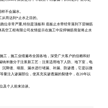
同样不会漏水。
工从而达到*止水之目的。
跑位非常严重,特别是顶板和 底板止水带经常落到下层钢筋
五林高空工程有限公司友情提示在施工中应焊钢筋骨架将止水
程施工，施工业绩遍布全国各地，深受广大客户的信赖和好
漏纳米微分子注浆新工艺：注浆适用地下人防、地下室，电
、沉降缝、墙面、漏水进行堵漏、补漏、防渗透，它是以微
等量注入渗漏部位，使其充实渗透漏的裂缝中，在20年以
位及个人前来洽谈。