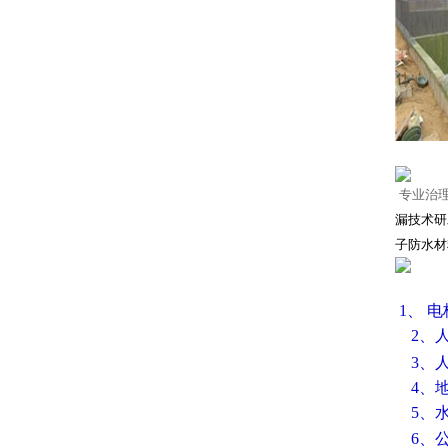
专业治
漏技术研
子防水材
1、 
2、人
3、
4、
5、
6、