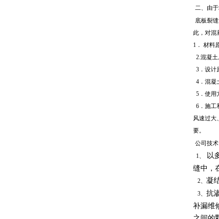
二、由于
底板裂缝
此，对混
1．
材料
2.混凝
3．设计
4
．混凝
5．使用
6．施工
风速过大
要。
公司技术
以多
1、
缝中，
凝
2、
抗
3、
补漏维
之间的