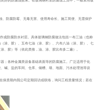
到良好的防腐蚀效果。在玻璃钢衬里防腐蚀工法中，一般采用玻
蚀、防腐防霉、无毒无害、使用寿命长、施工简便、无需保护
制作成防腐防水衬层。具体玻璃钢防腐做法包括一布三油（也称
油（涂、胶）、五布七油（涂、胶）、六布八油（涂、胶）、七
（涂、胶）等（依此类推，油、涂、胶比布多二遍）。
容器；各种金属类设备基础表面等的防腐施工。广泛适用于化
酸、碱、盐的车间、仓库、储槽、墙、地面、污水处理池等设
，在保质期内我公司定期回访或联络，询问工程质量情况；若在