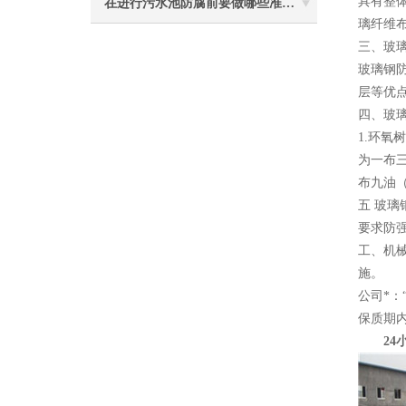
具有整
在进行污水池防腐前要做哪些准备工作？
璃纤维布
三、玻
玻璃钢
层等优
四、玻
1.环
为一布
布九油
五 玻
要求防
工、机
施。
公司*
保质期
24小时电