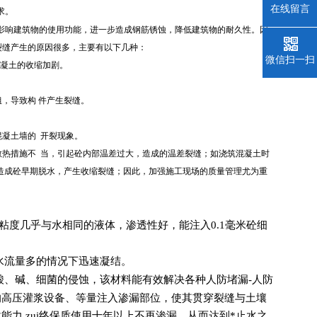
在线留言
求。
影响建筑物的使用功能，进一步造成钢筋锈蚀，降低建筑物的耐久性。因
裂缝产生的原因很多，主要有以下几种：
微信扫一扫
凝土的收缩加剧。
，导致构 件产生裂缝。
混凝土墙的 开裂现象。
热措施不 当，引起砼内部温差过大，造成的温差裂缝；如浇筑混凝土时
造成砼早期脱水，产生收缩裂缝；因此，加强施工现场的质量管理尤为重
粘度几乎与水相同的液体，渗透性好，能注入0.1毫米砼细
水流量多的情况下迅速凝结。
酸、碱、细菌的侵蚀，该材料能有效解决各种人防堵漏-人防
的高压灌浆设备、等量注入渗漏部位，使其贯穿裂缝与土壤
力,zui终保质使用十年以上不再渗漏，从而达到*止水之