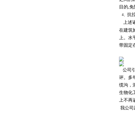
目的,
抗
4、
上述诸
在建筑
上。水
带固定
公司
评。多
缆沟，
生物化
上不再
我公司