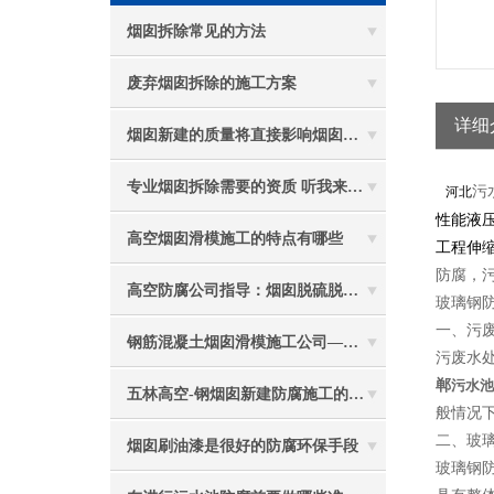
烟囱拆除常见的方法
废弃烟囱拆除的施工方案
详细
烟囱新建的质量将直接影响烟囱防腐工程的难度
专业烟囱拆除需要的资质 听我来给你分析
污
河北
性能液
高空烟囱滑模施工的特点有哪些
工程伸
防腐，
高空防腐公司指导：烟囱脱硫脱硝防腐施工要注意些什么？
玻璃钢
一、污
钢筋混凝土烟囱滑模施工公司——选五林高空
污废水
郸
污水池
五林高空-钢烟囱新建防腐施工的重要性
般情况
二、玻
烟囱刷油漆是很好的防腐环保手段
玻璃钢