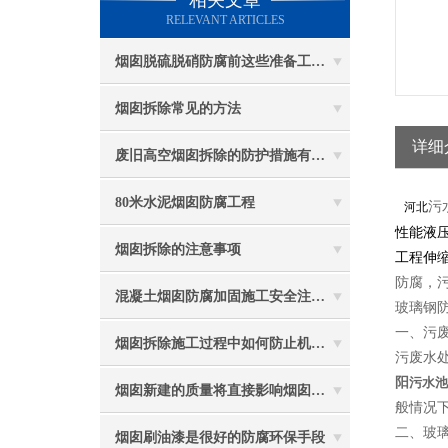
相关文章
RELEVANT ARTICLES
烟囱脱硫脱硝防腐前这些准备工作要做到位
烟囱拆除常见的方法
详细
废旧高空烟囱拆除的防护措施有哪些？
80米水泥烟囱防腐工程
污
河北
性能液
烟囱拆除的注意事项
工程伸
防腐，
混凝土烟囱防腐加固施工安全注意事项
玻璃钢
一、污
烟囱拆除施工过程中如何防止机械伤害
污废水
阳
污水池
烟囱新建的质量将直接影响烟囱防腐工程的难度
般情况
二、玻
烟囱刷油漆是很好的防腐环保手段