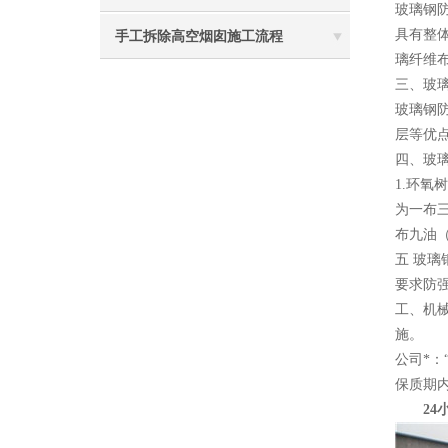
玻璃钢
具有整
手工拆除高空烟囱施工流程
璃纤维布
三、玻
玻璃钢
层等优
四、玻
1.环
为一布
布九油
五 玻
要求防
工、机
施。
公司*
保质期
24小时电