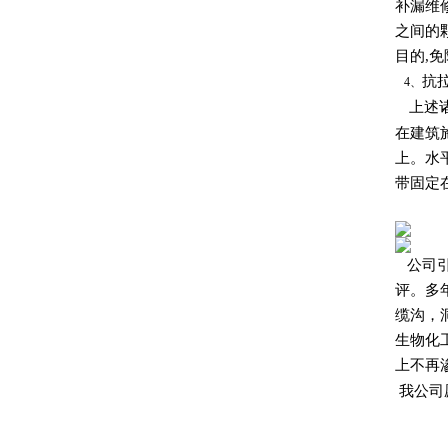
补漏维
之间的
目的,
抗
4、
上述诸
在建筑
上。水
带固定
公司
评。多
缆沟，
生物化
上不再
我公司