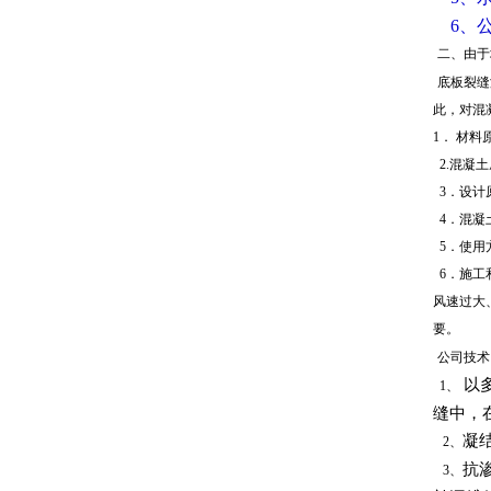
6、
二、由于
底板裂缝
此，对混
1．
材料
2.混凝
3．设计
4
．混凝
5．使用
6．施工
风速过大
要。
公司技术
以多
1、
缝中，
凝
2、
抗
3、