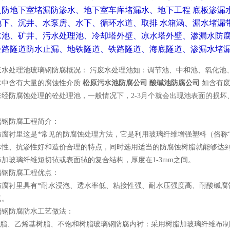
人防地下室堵漏防渗水、地下室车库堵漏水、地下工程 底板渗漏
地下、沉井、水泵房、水下、循环水道、取排 水箱涵、漏水堵漏
水池、矿井、污水处理池、冷却塔外壁、凉水塔外壁、渗漏水防
公路隧道防水止漏、地铁隧道、铁路隧道、海底隧道、渗漏水堵
废水处理池玻璃钢防腐概况： 污废水处理池如：调节池、中和池、氧化池
水中含有大量的腐蚀性介质
松原污水池防腐公司
酸碱池防腐公司
如含有
未经防腐蚀处理的砼处理池，一般情况下，2-3月个就会出现池表面的损
璃钢防腐工程简介：
防腐衬里这是*常见的防腐蚀处理方法，它是利用玻璃纤维增强塑料（俗称
体性、抗渗性好和造价合理的特点，同时选用适当的防腐蚀树脂就能够达
加玻璃纤维短切毡或表面毡的复合结构，厚度在1-3mm之间。
璃钢防腐工程优点：
防腐衬里具有*耐水浸泡、透水率低、粘接性强、耐水压强度高、耐酸碱腐
点。
璃钢防腐防水工艺做法：
氧树脂、乙烯基树脂、不饱和树脂玻璃钢防腐内衬：采用树脂加玻璃纤维布