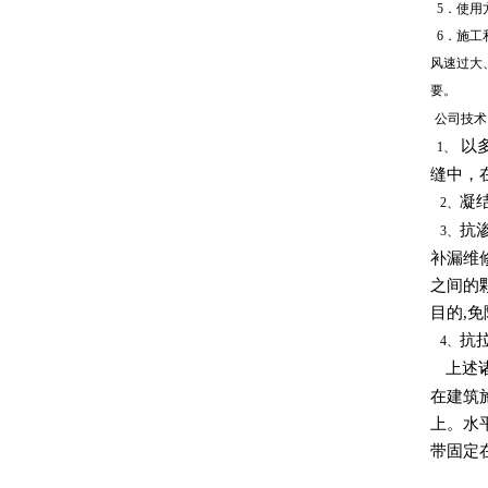
5．使用
6．施工
风速过大
要。
公司技术
以多
1、
缝中，
凝
2、
抗
3、
补漏维
之间的
目的,
抗
4、
上述诸
在建筑
上。水
带固定