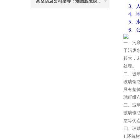
高空防腐公司指导：烟囱脱硫脱硝防腐施工要注意些什么？
3、
4、
5、
6、
一、污
于污废
较大，
处理。
二、玻
玻璃钢
具有整
璃纤维布
三、玻
玻璃钢
层等优
四、玻
1.环