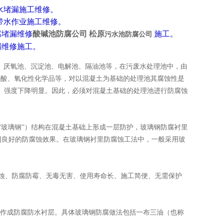
水堵漏施工维修。
带水作业施工维修。
腐堵漏维修
酸碱池防腐公司 松原
施工。
污
水池防
腐公司
漏维修施
工。
、厌氧池、沉淀池、电解池、隔油池等，在污废水处理池中，由
废酸、氧化性化学品等，对以混凝土为基础的处理池其腐蚀性是
坏、强度下降明显。因此，必须对混凝土基础的处理池进行防腐蚀
“玻璃钢”）结构在混凝土基础上形成一层防护，玻璃钢防腐衬里
到良好的防腐蚀效果。在玻璃钢衬里防腐蚀工法中，一般采用玻
蚀、防腐防霉、无毒无害、使用寿命长、施工简便、无需保护
制作成防腐防水衬层。具体玻璃钢防腐做法包括一布三油（也称