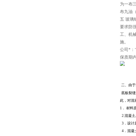
为一布
布九油
五 玻
要求防
工、机
施。
公司*
保质期
二、由于
底板裂缝
此，对混
1．
材料
2.混凝
3．设计
4
．混凝