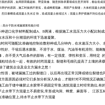
方面的原因，如局部荷载超标、野蛮装修、随意拆除承重墙或任意开洞等，都会造成
和养护的原因，施工时振捣不密实，造成蜂窝现象，局部产生裂缝；大体积混凝土的散
、烈日暴晒造成混凝土失水过 快，造成混凝土收缩过大；混凝土养护措施不到位也会
：高分子防水堵漏灌浆性能介绍
种进口化学材料配制成A、B两液，根据施工水流压力大小配比制成
在水压和十分潮湿的环境下迅速凝聚。
结时间可随配比准确地控制在数秒种或几分钟内，在水速压力大小、
渗性好、干缩后遇水膨胀、不溶于水、煤油、汽油等有机溶剂、能耐
修，亦不受大气后条件的影响，有一定强度、弹性和变压，用特定 
颗粒结合在一起，有效的封闭混凝土 裂缝和毛细孔提高了土壤的承载能
免除了建筑企业及业主方漏水之愁！
拉性强，被堵漏施工过的裂缝口，以后再出现正常沉降或错位裂缝也
方面原因必须对它们多加分析深入体会，才能针对不同情况正确施
施工由于缝中橡胶止水胶带不易固定牢靠,浇筑混凝土时经常跑位,有的
平止水带下方混凝土不易密实,常形成沟洞、蜂窝、麻面等 。 江苏
在准确位置上,待水平止水带下方混凝