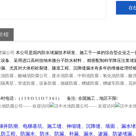
在
介绍
堵漏公司
本公司是国内防水堵漏技术研发、施工于一体的综合型企业之一
浆设备、采用进口高科技纳米微分子防水材料 、精密配制科学降压注浆堵
渗漏、尤其对大体积砼裂缝、隧道工程、沉降缝漏水有多年的维修处理经
水池防腐，酸碱池防腐公司，废水池防腐，中和池防腐，氧化池防腐，酸
腐隔离层，管道防腐，设备防腐，储罐防腐，槽罐防腐，槽罐车防腐，花
话 : ( l 3 9 O 5 l O 7 3 6 l ) 备注: 全国施工，地区不限!
电梯井防潮、电梯基坑、施工缝、伸缩缝、沉降缝、墙面 、漏水
防工程、防漏水、防水、防漏、补漏、漏水、渗漏、防渗堵漏