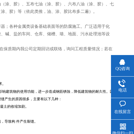
油（涂、胶）、五布七油（涂、胶）、六布八油（涂、胶）、七
（涂、胶）等（依此类推，油、涂、胶比布多二遍）。
容器；各种金属类设备基础表面等的防腐施工。广泛适用于化
酸、碱、盐的车间、仓库、储槽、墙、地面、污水处理池等设
，在保质期内我公司定期回访或联络，询问工程质量情况；若在
QQ咨询
求。
电话
影响建筑物的使用功能，进一步造成钢筋锈蚀，降低建筑物的耐久性。因
裂缝产生的原因很多，主要有以下几种：
凝土的收缩加剧。
在线留言
，导致构 件产生裂缝。
微信扫一扫