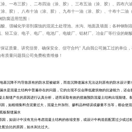
三涂、一布三胶）、二布四油（涂、胶）、三布五油（涂、胶）、四布六
（涂、胶）、八布十油（涂、胶）、九布十一油（涂、胶）、十布十二油
璃钢防腐适用范围：
强酸、强碱化学溶剂腐蚀的混泥土处理池、水沟、地面及墙面；各种钢制
械、轻工业、电子、电厂、电池厂、电镀厂、铝材厂、冶金厂等行业的耐
：“保证质量、讲究信誉、确保安全、信守合约” 凡由我公司施工过的单位
内有质量问题我公司免费检查维修！
地基沉降不
均导致原有的防水层被破坏，而造沉降缝漏水无法达到原有的防水设计要
漏水是混凝土结构中普遍存在的问题，它的出现不仅会降低建筑物的抗渗能力，还会
凝土裂缝产生的原因进行认真分析，进而采取有效的措施预防混凝土结构出现裂缝。
原因，如粗细集料含泥量过大，混凝土外加剂、掺料品种错误或掺量不当等，都会使混
土底板裂缝漏水
原因，如设计中没有充分考虑混凝土结构的收缩变形，或设计中构造筋配置过少或过粗
土配合比的原因，如水灰比过大。