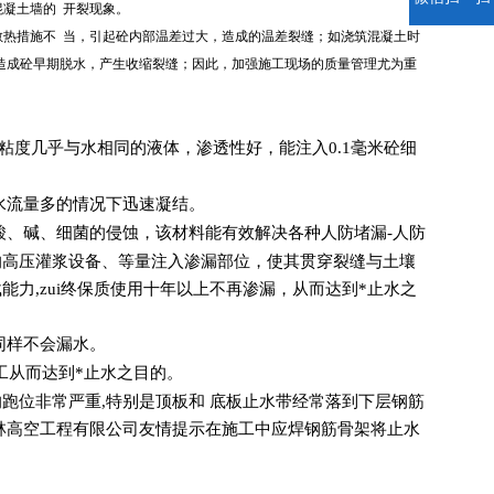
混凝土墙的 开裂现象。
热措施不 当，引起砼内部温差过大，造成的温差裂缝；如浇筑混凝土时
造成砼早期脱水，产生收缩裂缝；因此，加强施工现场的质量管理尤为重
粘度几乎与水相同的液体，渗透性好，能注入0.1毫米砼细
水流量多的情况下迅速凝结。
酸、碱、细菌的侵蚀，该材料能有效解决各种人防堵漏-人防
的高压灌浆设备、等量注入渗漏部位，使其贯穿裂缝与土壤
力,zui终保质使用十年以上不再渗漏，从而达到*止水之
同样不会漏水。
工从而达到*止水之目的。
跑位非常严重,特别是顶板和 底板止水带经常落到下层钢筋
五林高空工程有限公司友情提示在施工中应焊钢筋骨架将止水