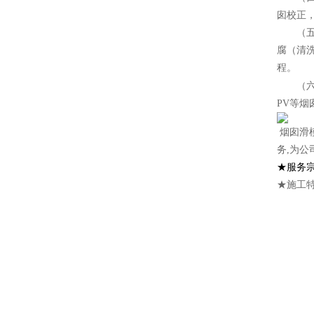
囱校正
（五）
腐（清
程。
（六）
PV等
烟囱滑
务,为公
★服务
★施工特