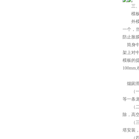
三、移
模板
外模安
一个，当
防止胀
筒身中
架上对
模板的
100m
2
烟囱滑
（一
等一条
（二）
除，高
（三）
塔安装
（四）