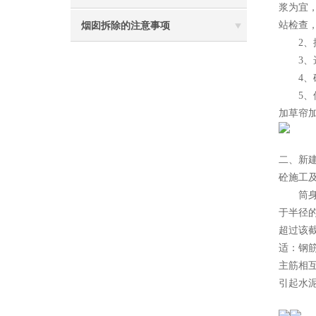
浆为宜
站检查
烟囱拆除的注意事项
2、控
3、选
4、砼
5、保
加草帘
二、新
砼施工
筒身施
于半径的
超过该截
适：钢筋
主筋相互
引起水泥