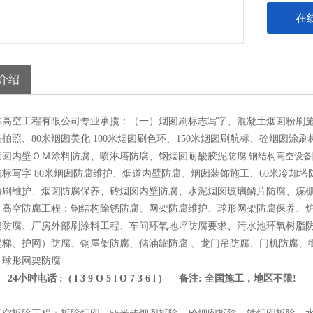
在
介绍
林高空工程有限公司专业承揽：（一）烟囱刷标志写字、混凝土烟囱粉刷
拍照、80米烟囱美化 100米烟囱刷色环、150米烟囱刷航标、砼烟囱涂刷
烟囱内壁ＯＭ涂料防腐、喷淋塔防腐、钢烟囱耐酸胶泥防腐
钢结构高空设备
航标写字 80米烟囱防腐维护、烟道内壁防腐、烟囱装饰施工、60米冷却
粉刷维护、烟囱防腐保养、砖烟囱内壁防腐、水泥烟囱玻璃鳞片防腐、煤
、高空防腐工程：钢结构除锈防腐、网架防腐维护、球形网架防腐保养、
架防腐、厂房外部刷涂料工程、车间环氧地坪防腐要求、污水池环氧树脂
爬梯、护网）防腐、钢屋架防腐、储油罐防腐 、龙门吊防腐、门机防腐、
、球形网架防腐
24小时电话 : ( l 3 9 O 5 l O 7 3 6 l ) 备注: 全国施工，地区不限!