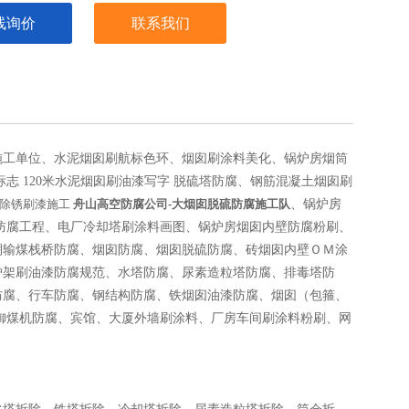
线询价
联系我们
施工单位、水泥烟囱刷航标色环、烟囱刷涂料美化、锅炉房烟筒
标志 120米水泥烟囱刷油漆写字
脱硫塔防腐、钢筋混凝土烟囱刷
除锈刷漆施工
舟山
高空防腐公司-大烟囱脱硫防腐施工队
、锅炉房
塔防腐工程、电厂冷却塔刷涂料画图、锅炉房烟囱内壁防腐粉刷、
棚输煤栈桥防腐、烟囱防腐、烟囱脱硫防腐、砖烟囱内壁ＯＭ涂
炉架刷油漆防腐规范、水塔防腐、尿素造粒塔防腐、排毒塔防
防腐、行车防腐、钢结构防腐、铁烟囱油漆防腐、烟囱（包箍、
御煤机防腐、宾馆、大厦外墙刷涂料、厂房车间刷涂料粉刷、网