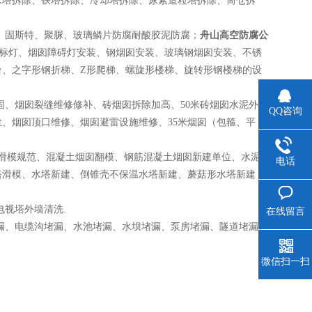
水塔拆除、铁塔拆除、冷却塔拆除、尿素造粒塔拆除、筒仓拆
；
、固斯特、聚脲、玻璃鳞片防腐耐酸胶泥防腐；
舟山
高空
防腐公
航标灯、烟囱障碍灯安装、钢烟囱安装、玻璃钢烟囱安装、不锈
台、之字形钢折梯、Z形爬梯、螺旋形楼梯、旋转形钢楼梯的设
固、烟囱裂缝维修修补、砖烟囱拆除加高、50米砖烟囱水泥外粉
QQ咨询
、烟囱顶口维修、烟囱避雷设施维修、35米烟囱（包箍、平
囱滑模规范、混凝土烟囱翻模、钢筋混凝土烟囱新建单位、水泥
电话
滑模、水塔新建、倒锥壳不保温水塔新建、蘑菇形水塔新建 筒
视塔外墙清洗.
在线留言
漏、电缆沟堵漏、水池堵漏、水坝堵漏、泵房堵漏、隧道堵漏、
微信扫一扫