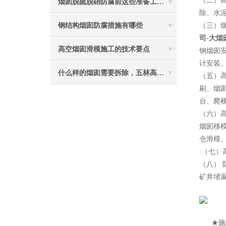
（二）
烟囱脱硫脱硝防腐前这些准备工作要做到位
除、水
钢结构烟囱防腐措施有哪些
（三）
司-大
高空烟囱滑模施工的技术要点
钢烟囱
计安装
什么样的烟囱需要拆除，五林高空烟囱拆除讲与你听
（五）
刷、烟
台、爬
（六）
烟囱移
仓滑模
（七）
（八）
矿井堵
2
★施工特