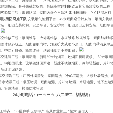
高空拆除工程：拆除烟囱、55米砖烟囱拆除、砼烟囱拆除、铁烟囱拆除、
泥储罐拆除、各种铁截架拆除、拆除高空砼制框架及其它高难度拆除工程
烟气脱硫工程：烟囱防腐、烟囱内壁ＯＭ涂料 泡沫玻璃砖、ＰＣ防腐材料
烟囱脱硫防腐施工队
安装烟气检测平台、45米烟囱避雷针安装、烟囱安装
安装、烟囱安装爬梯、安全平台、安全护网，烟囱顶口云梯安装、烟囱平
、
高空维修工程：烟囱维修、冷却塔维修、水塔维修 铁塔维修、烟囱加箍加
囱整体倾斜校正、烟囱更换内衬、烟囱扩大或缩小顶口、烟囱内壁清灰除尘
梯、护网）维修、轮窑维修、烟囱抽烟力不够烟囱；
高空建筑工程：烟囱新建、新建30米砖烟囱、砼烟囱新建要求、150米烟
模、钢烟囱新建、玻璃钢烟囱新建、新建不锈钢烟囱、冷却塔新建、冷却塔
、新建水泥储罐；
高空清洗工程：厂房外墙清洗、烟囱清洗、冷却塔清洗、大楼外墙清洗、电
 防水堵漏工程：带压堵漏、烟囱堵漏、冷却塔堵漏、水塔堵漏、地下室堵
漏、管道堵漏、楼顶防水堵漏；
4小时电话
:
(一
五
三
五 八
二
陆
二 柒
柒
柒 )
点：“不搭脚手 无需停产 高悬作业施工 *技术 诚信天下。