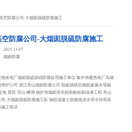
山高空防腐公司-大烟囱脱硫防腐施工
高空防腐公司-大烟囱脱硫防腐施工
025-11-07
：
烟囱防腐
焚烧发电厂烟囱脱硫脱硝防腐处理施工单位 集中供暖热电厂高烟
腐维护公司 浙江舟山烟囱防腐公司 脱硫脱硝后烟囱渗漏水堵漏
定海 普陀 岱山 嵊泗 锅炉房烟囱美化粉刷航标刷油漆工程 舟山
公司-大烟囱脱硫防腐施工队 钢筋混凝土双曲线凉水塔冷却塔高
修施工电话