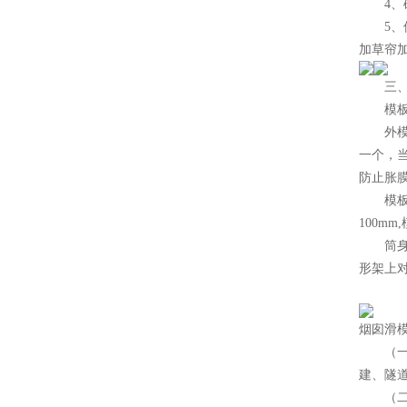
4、砼
5、保
加草帘
三、移
模板
外模安
一个，当
防止胀
模板的
100m
筒身中
形架上
烟囱滑
（一
建、隧
（二）