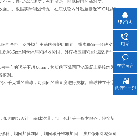
层范围，降低浇筑速度，有利散热，降低砼内的高温度。
面。并根据实际测温情况，在底板砼内外温差接近25℃时及时
QQ咨询
电话
板的净距，及外模与主筋的保护层间距，撑木每隔一张铁皮放
8道6.5mm钢丝绳与紧绳器紧固。外模板应捆紧,缝隙应堵严，
在线留言
何中心的误差不超５mm，模板的下缘同已浇混凝土搭接约为
脱模剂。
的30千克重的垂球，对烟囱的垂直度进行复核。垂球挂在十字
微信扫一扫
），烟囱图纸设计，基础浇灌，包工包料等一条龙服务，轮窑新
修补，烟囱加箍加固，烟囱碳纤维布加固，
浙江
做烟囱 砌烟囱.