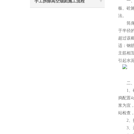
一、新
手工拆除高空烟囱施工流程
板、砼
法。
筒身施
于半径的
超过该截
适：钢筋
主筋相互
引起水泥
二、施
1、砼
捣配置4
浆为宜
站检查
2、控
3、选