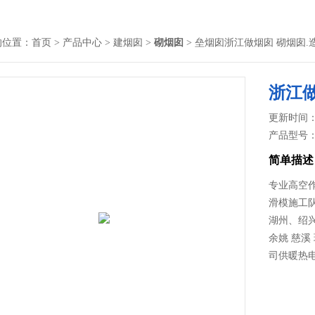
的位置：
首页
>
产品中心
>
建烟囱
>
砌烟囱
> 垒烟囱浙江做烟囱 砌烟囱.
浙江做
更新时间： 2
产品型号
简单描述
专业高空
滑模施工队
湖州、绍
余姚 慈溪
司供暖热