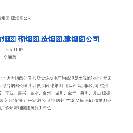
造烟囱.建烟囱公司
烟囱 砌烟囱.造烟囱.建烟囱公司
025-11-07
：
垒烟囱
作业 砌大烟囱公司 垃圾焚烧发电厂钢筋混凝土脱硫脱硝方烟囱
 砌砖烟囱公司 浙江做烟囱 砌烟囱.造烟囱.建烟囱公司 杭州、
兴、宁波、嘉兴、丽水、台州、温州、金华、衢州、舟山 建德
 瑞安 乐清 海宁 平湖 桐乡 诸暨 嵊州 兰溪 义乌 东阳 做烟囱公
电厂锅炉房烟囱建筑施工单位