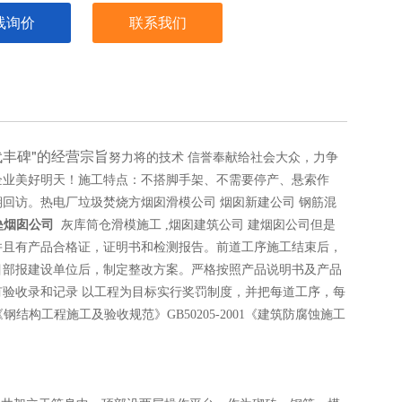
线询价
联系我们
丰碑"的经营宗旨
努力将的技术 信誉奉献给社会大众，力争
企业美好明天！施工特点：不搭脚手架、不需要停产、悬索作
钢筋混
期回访。
热电厂垃圾焚烧方烟囱滑模公司 烟囱新建公司
垒烟囱公司
灰库筒仓滑模施工
,烟囱建筑公司 建烟囱公司
但是
并且有产品合格证，证明书和检测报告。前道工序施工结束后，
目部报建设单位后，制定整改方案。严格按照产品说明书及产品
有验收录和记录
以工程为目标实行奖罚制度，并把每道工序，每
结构工程施工及验收规范》GB50205-2001《建筑防腐蚀施工