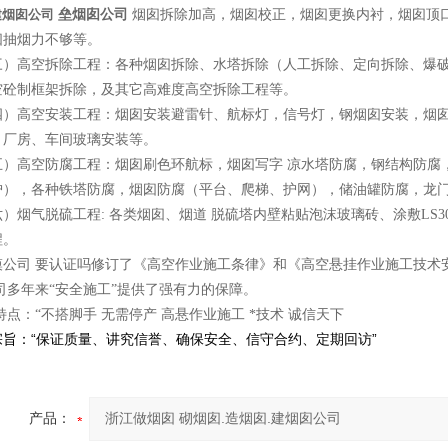
建烟囱公司
垒烟囱公司
烟囱拆除加高，烟囱校正，烟囱更换内衬，烟囱顶
囱抽烟力不够等。
高空拆除工程：各种烟囱拆除、水塔拆除（人工拆除、定向拆除、爆破
空砼制框架拆除，及其它高难度高空拆除工程等。
高空安装工程：烟囱安装避雷针、航标灯，信号灯，钢烟囱安装，烟囱
，厂房、车间玻璃安装等。
高空防腐工程：烟囱刷色环航标，烟囱写字
凉水塔防腐，钢结构防腐
护），各种铁塔防腐，烟囱防腐（平台、爬梯、护网），储油罐防腐，龙
烟气脱硫工程: 各类烟囱、烟道
脱硫塔内壁粘贴泡沫玻璃砖、涂敷LS3
程。
模公司 要认证吗修订了《高空作业施工条律》和《高空悬挂作业施工技术
司多年来“安全施工”提供了强有力的保障。
特点：“不搭脚手 无需停产 高悬作业施工 *技术 诚信天下
宗旨：“保证质量、讲究信誉、确保安全、信守合约、定期回访”
产品：