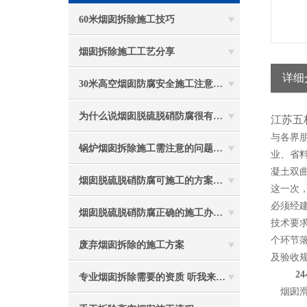
60米烟囱拆除施工技巧
烟囱拆除施工工艺分享
详细
30米高空烟囱防腐安全施工注意事项
为什么说烟囱脱硫脱硝防腐很有必要
江苏五
与各界
锅炉烟囱拆除施工需注意的问题有哪些？
业、省
凝土双
烟囱脱硫脱硝防腐可施工的方案都有哪些？
这一次
必须经
烟囱脱硫脱硝防腐正确的施工办法由高空防腐公司说与你听
技术要
个环节落
废弃烟囱拆除的施工方案
及验收
24
专业烟囱拆除需要的资质 听我来给你分析
烟囱滑