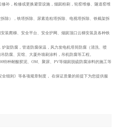
口修补，检修或更换避雷设施，烟囱粉刷，轮窑维修、隧道窑维
拆除），铁塔拆除、尿素造粒塔拆除、电视塔拆除、铁截架拆
安装爬梯、安全平台、安全护网、烟囱顶口云梯安装及各种铁
，炉架防腐，管道防腐保温，风力发电机塔筒防腐（清洗、喷
门吊防腐、宾馆、大厦外墙刷涂料，吊机防腐等工程。
00特种耐酸胶泥、OM、聚尿、PV等烟囱脱硫防腐涂料的施工等
安全细则》等各项规章制度， 在保证质量的前提下为您提供服