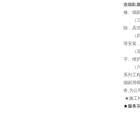
造烟囱.
修、烟
（三）
除，高
（四）
塔安装
（五）
字、维
（六）
系列工
烟囱滑
务,为公
★施工
★服务