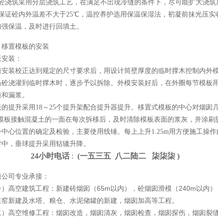
浇筑采用分层浇筑工艺，在满足不出现冷缝的条件下，尽可能扩大浇筑
证砼内外温差不大于25℃，温控养护选用保温保湿法，初凝前抹光压实收
加强保温，及时进行回填土。
置模板的安装
安装：
装校正达到规定的尺寸要求后，用设计筒壁厚度的临时撑木控制内外模
砼浇灌到临时撑木时，逐步予以拆除。外模安装好后，在外圈每节模板用1
膜和漏浆。
提升采用18～25个提升架配合提升器提升。移置式模板的中心对烟囱几
m,模板接触混凝土的一面在每次拆移后，及时清除模板表面的浆灰，并涂刷
心位置的确定及检验，主要使用线锤。每上上升1.25m用方便施工操作
对中，垂球提升采用轱辘升降。
24小时电话
:
(一
五
三
五 八
二
陆
二 柒
柒
柒 )
模公司专业承接：
高空建筑工程：新建砖烟囱（65m以内），砼烟囱滑模（240m以内
）
道窑新建及水塔、粮仓、水泥储罐的新建，烟囱加高等工程。
高空维修工程：烟囱改造，烟囱清灰，烟囱检查，烟囱探伤，烟囱裂缝