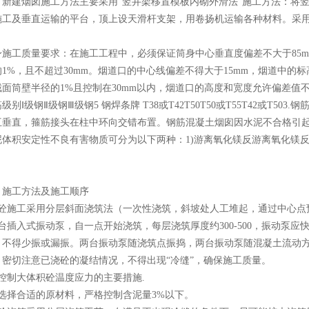
建烟囱施工方法主要采用“竖井架移置模板内砌外滑法”施工方法：将竖
施工及垂直运输的平台，顶上设天滑杆支架，用卷扬机运输各种材料。采
工质量要求：在施工工程中，必须保证筒身中心垂直度偏差不大于85mm
1%，且不超过30mm。烟道口的中心线偏差不得大于15mm，烟道中的
面筒壁半径的1%且控制在30mm以内，烟道口的高度和宽度允许偏差值不得大
级别Ⅰ级钢Ⅱ级钢Ⅲ级钢5 钢焊条牌 T38或T42T50T50或T55T42或T
垂直，箍筋接头在柱中环向交错布置。钢筋混凝土烟囱因水泥不合格引起构件
体积安定性不良有害物质可分为以下两种：1)游离氧化镁反游离氧化镁反速度
工方法及施工顺序
施工采用分层斜面浇筑法（一次性浇筑，斜坡处人工堆起，通过中心点预
台插入式振动泵，自一点开始浇筑，每层浇筑厚度约300-500，振动泵应快
，不得少振或漏振。两台振动泵随浇筑点振捣，两台振动泵随混凝土流动方
，密切注意已浇砼的凝结情况，不得出现“冷缝”，确保施工质量。
制大体积砼温度应力的主要措施.
择合适的原材料，严格控制含泥量3%以下。