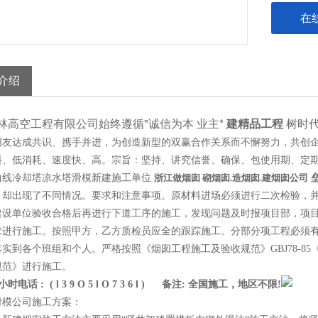
在
介绍
林高空工程有限公司始终遵循"诚信为本 业主*
建精品工程
树时代
朋友达成共识、携手并进，为创造新型的双赢合作关系而不懈努力，共创
料、低消耗、速度快、高。宗旨：坚持、讲究信誉、确保、包使用期、定
曲线冷却塔凉水塔滑模新建施工单位
浙江
做烟囱 砌烟囱.造烟囱.建烟囱公司
，却出现了不同情况。要求和注意事项。原材料进场必须进行二次检验，
建设单位验收合格后再进行下道工序的施工，发现问题及时报项目部，项
求进行施工。按照甲方，乙方质检员应全的跟踪施工。
分部分项工程必须
实到各个班组和个人。严格按照《烟囱工程施工及验收规范》GBJ78-85《钢
规范》进行施工。
小时电话 : ( l 3 9 O 5 l O 7 3 6 l ) 备注: 全国施工，地区不限!
模公司施工方案：