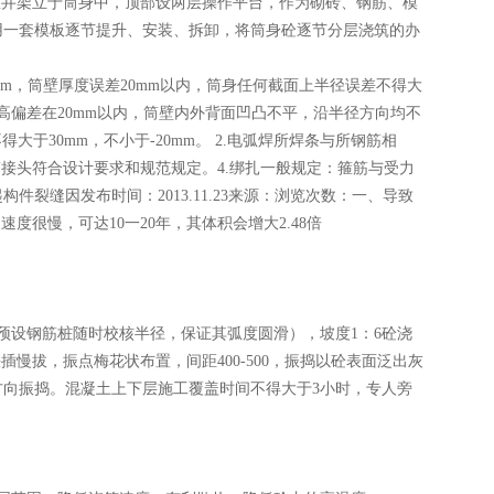
井架立于筒身中，顶部设两层操作平台，作为砌砖、钢筋、模
用一套模板逐节提升、安装、拆卸，将筒身砼逐节分层浇筑的办
，筒壁厚度误差20mm以内，筒身任何截面上半径误差不得大
标高偏差在20mm以内，筒壁内外背面凹凸不平，沿半径方向均不
于30mm，不小于-20mm。 2.电弧焊所焊条与所钢筋相
503.钢筋接头符合设计要求和规范规定。4.绑扎一般规定：箍筋与受力
裂缝因发布时间：2013.11.23来源：浏览次数：一、导致
很慢，可达10一20年，其体积会增大2.48倍
设钢筋桩随时校核半径，保证其弧度圆滑），坡度1：6砼浇
插慢拔，振点梅花状布置，间距400-500，振捣以砼表面泛出灰
向振捣。混凝土上下层施工覆盖时间不得大于3小时，专人旁