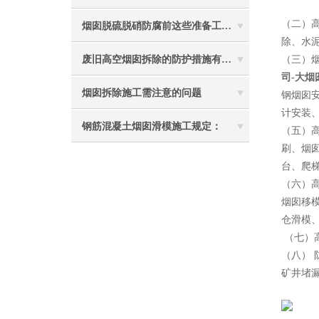
（二）
烟囱脱硫脱硝防腐前这些准备工作要做到位
除、水
废旧高空烟囱拆除的防护措施有哪些？
（三）
司-大
烟囱拆除施工需注意的问题
钢烟囱
计安装
钢筋混凝土烟囱滑模施工规定：
（五）
刷、烟
台、爬
（六）
烟囱移
仓滑模
（七）
（八）
矿井堵
2