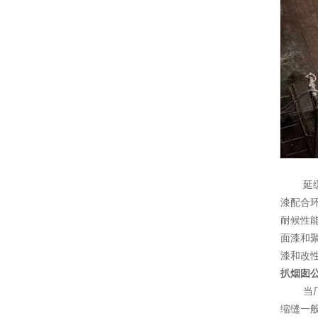
延缓腐
漆配合
耐候性
面漆和
漆和改
扒烟囱
当厂房
缩缝一