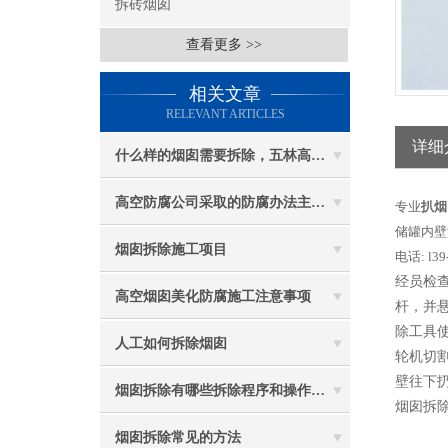
拆砖烟囱
查看更多 >>
相关文章
RELEVANT ARTICLES
详细
什么样的烟囱需要拆除，五林高空烟囱拆除讲与你听
高空防腐公司采取的防腐办法主要有哪些？
专业
扒烟
储罐内壁
烟囱拆除施工项目
电话: l39
经员检查
高空烟囱美化防腐施工注意事项
杆，并
除工具
人工如何拆除烟囱
轮机切
壁往下
烟囱拆除有哪些拆除程序和操作规定
烟囱拆除
烟囱拆除常见的方法