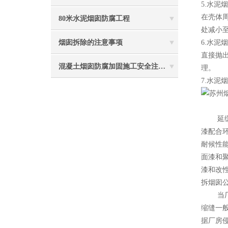
5.水
在壳体
80米水泥烟囱防腐工程
处减小
烟囱拆除的注意事项
6.水
直接抛
混凝土烟囱防腐加固施工安全注意事项
理。
7.水
延缓腐
漆配合
耐候性
面漆和
漆和改
拆烟囱
当厂房
缩缝一
据厂房