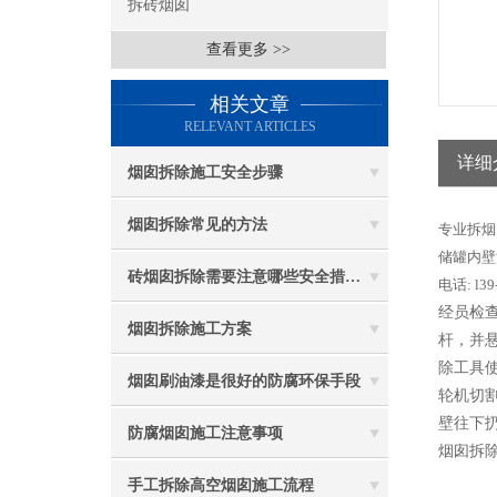
拆砖烟囱
查看更多 >>
相关文章
RELEVANT ARTICLES
详细
烟囱拆除施工安全步骤
烟囱拆除常见的方法
专业拆烟
储罐内壁
砖烟囱拆除需要注意哪些安全措施？
电话: l39
经员检查
烟囱拆除施工方案
杆，并
除工具
烟囱刷油漆是很好的防腐环保手段
轮机切
壁往下
防腐烟囱施工注意事项
烟囱拆除
手工拆除高空烟囱施工流程