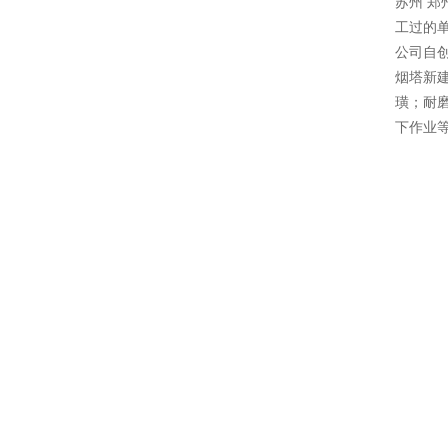
苏州 郑
工过的
公司自
烟塔新
璜；耐
下作业