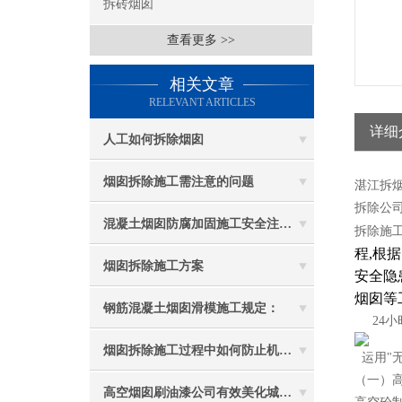
拆砖烟囱
查看更多 >>
相关文章
RELEVANT ARTICLES
详细
人工如何拆除烟囱
烟囱拆除施工需注意的问题
湛江拆烟
拆除公司
混凝土烟囱防腐加固施工安全注意事项
拆除施
程,根
烟囱拆除施工方案
安全隐
烟囱等
钢筋混凝土烟囱滑模施工规定：
24小
烟囱拆除施工过程中如何防止机械伤害
运用"
（一）
高空烟囱刷油漆公司有效美化城市环境