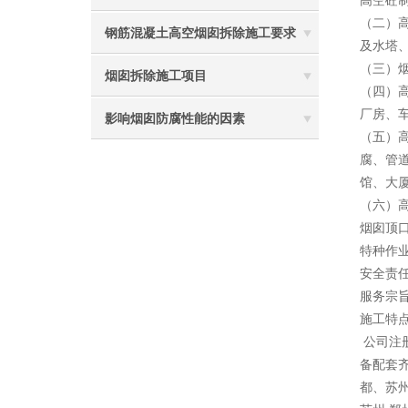
高空砼
（二）
钢筋混凝土高空烟囱拆除施工要求
及水塔
（三）
烟囱拆除施工项目
（四）
厂房、
影响烟囱防腐性能的因素
（五）
腐、管
馆、大
（六）
烟囱顶
特种作
安全责
服务宗
施工特点
公司注
备配套
都、苏州