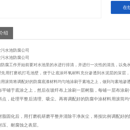
在
介绍
业污水池防腐公司
业污水池防腐公司
们防腐工作开始前要对水池里的水进行排清，并进行一次性的清洗，以免
理先用打磨机打毛池壁，便于让底涂环氧材料充分渗透到水泥层的深层
着用滚筒将调配好的防腐底漆材料均匀地涂刷于素地之上，做到与素地渗
布平铺于底涂之上，然后在玻纤布上涂刷一层树脂，每铺一层布涂刷
料点，处理平整后清理、吸尘。再将调配好的防腐中涂材料用滚筒均
树脂固化后，用打磨机研磨平整并清除干净灰尘，将按比例调配好的
耐压、耐腐蚀之表层。