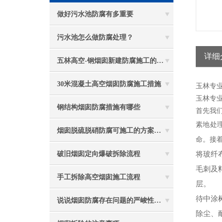
做好污水池防腐有多重要
污水池怎么做防腐处理？
详细
五林高空-钢烟囱新建防腐施工的重要性
30米混凝土高空烟囱防腐施工措施
玉林专
玉林专
钢结构烟囱防腐措施有哪些
首先我
素地处
烟囱脱硫脱硝防腐可施工的方案都有哪些？
命。接
将玻纤
破旧烟囱定向爆破拆除流程
毛刺及
手工拆除高空烟囱施工流程
层。
待中涂
说说烟囱防腐存在问题的严峻性体现在哪些方面
除尘、