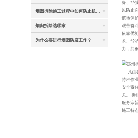
备、*
以防止
烟囱拆除施工过程中如何防止机械伤害
慎地保
烟囱拆除选哪家
艰苦奋
依靠优
为什么要进行烟囱防腐工作？
术、*
力，共创
2
凡由
特种作
安全责
关。 拆
服务宗
施工特点