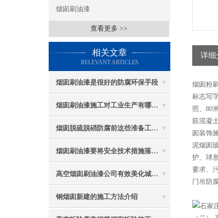
烟囱刷油漆
查看更多 >>
相关文章
详细
RELEVANT ARTICLES
烟囱刷油漆是很好的防腐环保手段
烟囱粉刷
标志写
烟囱刷油漆施工对工业生产有哪些效能？
照、80
筋混凝
烟囱脱硫脱硝防腐前这些准备工作要做到位
囱装饰
泥烟囱
烟囱刷油漆要将安全技术措施落实到位
护、球
要求、
高空烟囱刷油漆公司有效美化城市环境
门吊防
钢烟囱新建的施工方法介绍