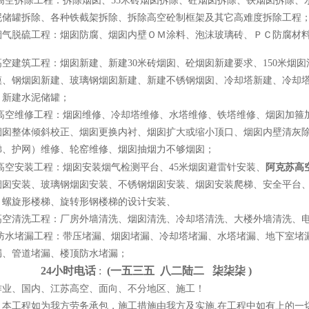
 高空拆除工程：拆除烟囱、55米砖烟囱拆除、砼烟囱拆除、铁烟囱拆除
泥储罐拆除、各种铁截架拆除、拆除高空砼制框架及其它高难度拆除工程
烟气脱硫工程：烟囱防腐、烟囱内壁ＯＭ涂料、泡沫玻璃砖、ＰＣ防腐材
高空建筑工程：烟囱新建、新建30米砖烟囱、砼烟囱新建要求、150米烟
模、钢烟囱新建、玻璃钢烟囱新建、新建不锈钢烟囱、冷却塔新建、冷却塔
、新建水泥储罐；
高空维修工程：烟囱维修、冷却塔维修、水塔维修、铁塔维修、烟囱加箍加
烟囱整体倾斜校正、烟囱更换内衬、烟囱扩大或缩小顶口、烟囱内壁清灰除
梯、护网）维修、轮窑维修、烟囱抽烟力不够烟囱；
高空安装工程：烟囱安装烟气检测平台、45米烟囱避雷针安装、
阿克苏高
烟囱安装、玻璃钢烟囱安装、不锈钢烟囱安装、烟囱安装爬梯、安全平台
、螺旋形楼梯、旋转形钢楼梯的设计安装、
高空清洗工程：厂房外墙清洗、烟囱清洗、冷却塔清洗、大楼外墙清洗、电
 防水堵漏工程：带压堵漏、烟囱堵漏、冷却塔堵漏、水塔堵漏、地下室堵
漏、管道堵漏、楼顶防水堵漏；
4小时电话
:
(一
五
三
五 八
二
陆
二 柒
柒
柒 )
作业、国内、江苏高空、面向、不分地区、施工！
：本工程如为我方劳务承包，施工措施由我方及实施,在工程中如有上的一