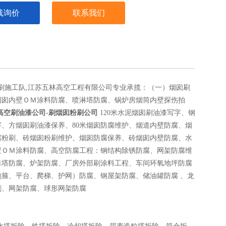
线询价
联系我们
粉刷施工队,江苏五林高空工程有限公司专业承揽：（一）烟囱刷
烟囱内壁ＯＭ涂料防腐、喷淋塔防腐、锅炉房烟筒内壁探伤拍
高空刷油漆公司-刷烟囱粉刷公司
120米水泥烟囱刷油漆写字、钢
、方烟囱刷油漆保养、80米烟囱防腐维护、烟道内壁防腐、烟
腐粉刷、砖烟囱粉刷维护、烟囱防腐保养、砖烟囱内壁防腐、水
壁ＯＭ涂料防腐、高空防腐工程：钢结构除锈防腐、网架防腐维
毒塔防腐、炉架防腐、厂房外部刷涂料工程、车间环氧地坪防腐
箍、平台、爬梯、护网）防腐、钢屋架防腐、储油罐防腐 、龙
刷、网架防腐、球形网架防腐