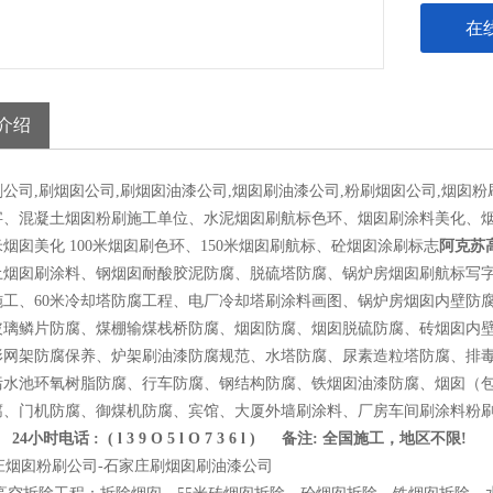
在
介绍
公司,刷烟囱公司,刷烟囱油漆公司,烟囱刷油漆公司,粉刷烟囱公司,烟囱
字、混凝土烟囱粉刷施工单位、水泥烟囱刷航标色环、烟囱刷涂料美化、
米烟囱美化 100米烟囱刷色环、150米烟囱刷航标、砼烟囱涂刷标志
阿克苏
土烟囱刷涂料、钢烟囱耐酸胶泥防腐、脱硫塔防腐、锅炉房烟囱刷航标写字
施工、60米冷却塔防腐工程、电厂冷却塔刷涂料画图、锅炉房烟囱内壁防
玻璃鳞片防腐、煤棚输煤栈桥防腐、烟囱防腐、烟囱脱硫防腐、砖烟囱内
形网架防腐保养、炉架刷油漆防腐规范、水塔防腐、尿素造粒塔防腐、排
污水池环氧树脂防腐、行车防腐、钢结构防腐、铁烟囱油漆防腐、烟囱（包
腐、门机防腐、御煤机防腐、宾馆、大厦外墙刷涂料、厂房车间刷涂料粉
24小时电话 : ( l 3 9 O 5 l O 7 3 6 l ) 备注: 全国施工，地区不限!