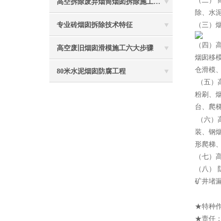
（二）
高空拆除废弃烟筒烟囱拆除施工措施 ：
除、水
专业砖烟囱拆除技术特征
（三）
（四）
高空废旧烟囱滑模施工六大步骤
烟囱移
仓滑模
80米水泥烟囱防腐工程
（五）
粉刷、
台、爬
（六）
装、钢
形爬梯
（七）
（八）
矿井堵
2
★特种
★责任