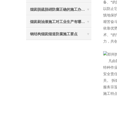
备、*
以防止
烟囱脱硫脱硝防腐正确的施工办法由高空防腐公司说与你听
慎地保
烟囱刷油漆施工对工业生产有哪些效能？
艰苦奋
依靠优
钢结构烟囱烟道防腐施工要点
术、*
力，共创
2
凡由
特种作
安全责
关。 拆
服务宗
施工特点