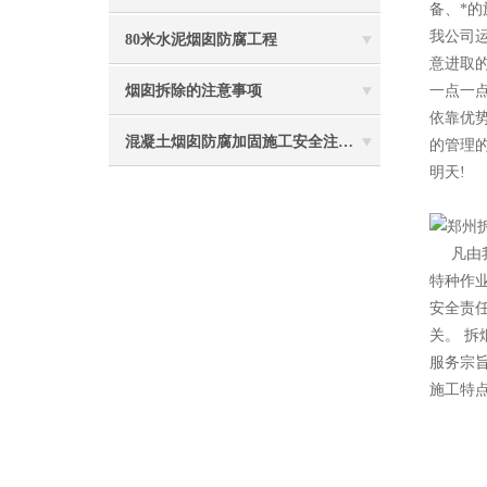
备、*
我公司
80米水泥烟囱防腐工程
意进取
烟囱拆除的注意事项
一点一
依靠优
混凝土烟囱防腐加固施工安全注意事项
的管理
明天!
2
凡由
特种作
安全责
关。 拆
服务宗
施工特点