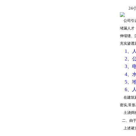
24小时
公司引进
堵漏人才
伸缩缝、
充实渗透
1、人
2、公
3、电
4、水
5、地
6、人
在建筑施
密实,常
土浇捣密
二、由
上述诸方