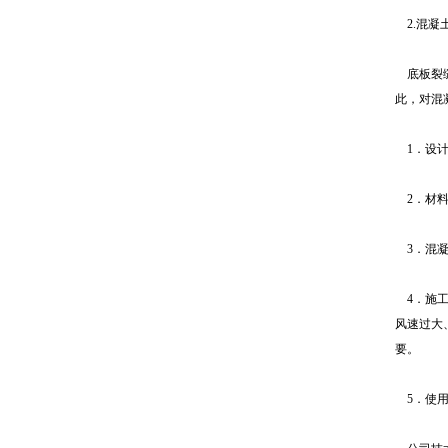
2.混凝
底板裂缝
此，对混
1．设计
2．材料
3．混凝
4．施工
风速过大
要。
5．使用