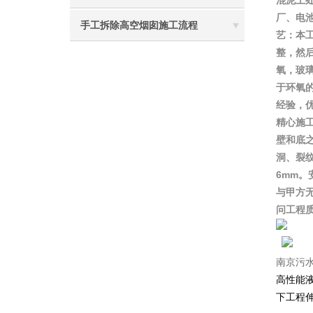
混泥土
厂、电
手工拆除高空烟囱施工流程
艺：本
整，然
氧，玻
于环氧
经验，
精心施
壁和底之
洞、裂
6mm
与甲方
问工程
南京污
高性能
下工程