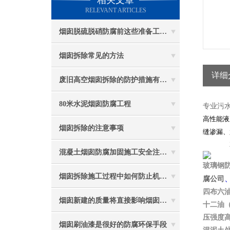
相关文章
RELEVANT ARTICLES
烟囱脱硫脱硝防腐前这些准备工作要做到位
烟囱拆除常见的方法
详细
废旧高空烟囱拆除的防护措施有哪些？
80米水泥烟囱防腐工程
专业污
高性能液
烟囱拆除的注意事项
缝渗漏、
混凝土烟囱防腐加固施工安全注意事项
玻璃钢
烟囱拆除施工过程中如何防止机械伤害
腐公司
四布六
烟囱新建的质量将直接影响烟囱防腐工程的难度
十二油
压强度
烟囱刷油漆是很好的防腐环保手段