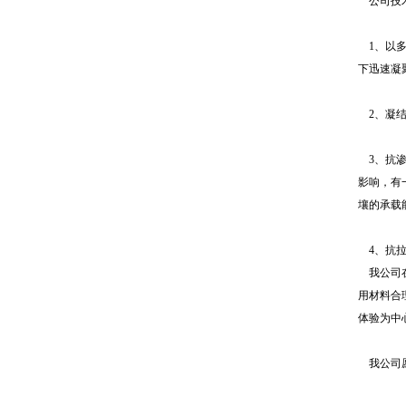
公司技术
1、以多
下迅速凝
2、凝结
3、抗渗
影响，有
壤的承载
4、抗拉
我公司在
用材料合
体验为中
我公司愿