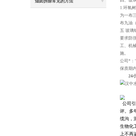
四、玻
烟囱拆除常见的方法
1.环
为一布
布九油
五 玻
要求防
工、机
施。
公司*
保质期
24小时电
公司引
评。多
缆沟，
生物化
上不再