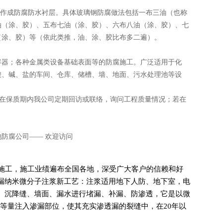
制作成防腐防水衬层。具体玻璃钢防腐做法包括一布三油（也称
油（涂、胶）、五布七油（涂、胶）、六布八油（涂、胶）、七
（涂、胶）等（依此类推，油、涂、胶比布多二遍）。
容器；各种金属类设备基础表面等的防腐施工。广泛适用于化
酸、碱、盐的车间、仓库、储槽、墙、地面、污水处理池等设
，在保质期内我公司定期回访或联络，询问工程质量情况；若在
施工，施工业绩遍布全国各地，深受广大客户的信赖和好
漏纳米微分子注浆新工艺：注浆适用地下人防、地下室，电
、沉降缝、墙面、漏水进行堵漏、补漏、防渗透，它是以微
等量注入渗漏部位，使其充实渗透漏的裂缝中，在20年以