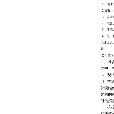
1．
材料
2.混凝
3．设计
4
．混凝
5．使用
6．施工
风速过大
要。
公司技术
以多
1、
缝中，
凝
2、
抗
3、
补漏维
之间的
目的,
抗
4、
在建筑