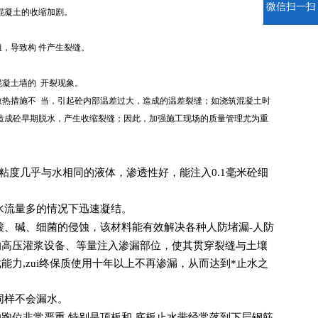
微信扫一扫
混凝土的收缩加剧。
，导致构 件产生裂缝。
混凝土墙的 开裂现象。
热措施不 当，引起砼内部温差过大，造成的温差裂缝；如浇筑混凝土时
造成砼早期脱水，产生收缩裂缝；因此，加强施工现场的质量管理尤为重
粘度几乎与水相同的液体，渗透性好，能注入0.1毫米砼细
水流量多的情况下迅速凝结。
酸、碱、细菌的侵蚀，该材料能有效解决各种人防堵漏-人防
的高压灌浆设备、等量注入渗漏部位，使其贯穿裂缝与土壤
力,zui终保质使用十年以上不再渗漏，从而达到*止水之
同样不会漏水。
跑位非常严重,特别是顶板和 底板止水带经常落到下层钢筋