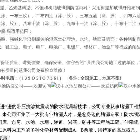
璃钢防腐防水工艺做法：
氧树脂、乙烯基树脂、不饱和树脂玻璃钢防腐内衬：采用树脂加玻璃纤维布
三涂、一布三胶）、二布四油（涂、胶）、三布五油（涂、胶）、四布六
（涂、胶）、八布十油（涂、胶）、九布十一油（涂、胶）、十布十二油
璃钢防腐适用范围：
强酸、强碱化学溶剂腐蚀的混泥土处理池、水沟、地面及墙面；各种钢制
械、轻工业、电子、电厂、电池厂、电镀厂、铝材厂、冶金厂等行业的耐
：“保证质量、讲究信誉、确保安全、信守合约” 凡由我公司施工过的单位
内有质量问题我公司免费检查维修！
话 : ( l 3 9 O 5 l O 7 3 6 l ) 备注: 全国施工，地区不限!
进*进的带压抗渗抗震动的防水堵漏新技术，公司专业从事堵漏工程
年来公司汇集了一大批专业堵漏人才，是您身边的堵漏专家！防水堵
洞库、泵房、水池、水坝，遂道、岩基、矿井等工程施工缝、伸缩缝
工原料为主剂的多种化学材料配制成A、B两液，用特定的高压器具、
渗漏！