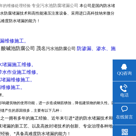
年的维修处理经验
专业污水池防腐堵漏公司
本公司是国内防水堵
防水防腐堵漏技术和高性能液压注浆设备、采用进口高科技纳米微分
高难度防水堵漏的能力！
堵漏维修施工。
、
酸碱池防腐公司 茂名
防渗漏、渗水、施
污
水池防腐公司
水堵漏施工维修。
带水作业施工维修。
QQ咨询
腐堵漏维修施工。
漏维修施
工。
求。
电话
影响建筑物的使用功能，进一步造成钢筋锈蚀，降低建筑物的耐久性。因
裂缝产生的原因很多，主要有以下几种：
在线留言
业之一
拥有多年的施工经验、近年来引进*进的防水堵漏技术和高
浆堵漏的新工艺、以及高效封堵技术的创新、专业治理各种地下
理经验、*具备高难度防水堵漏的能力！