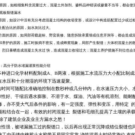
原因，如粗细集料含泥量过大，混凝土外加剂、掺料品种错误或掺量不当等，都会使
土底板裂缝漏水
原因，如设计中没有充分考虑混凝土结构的收缩变形，或设计中构造筋配置过少或过粗
土配合比的原因，如水灰比过大。
方面的原因，如局部荷载超标、野蛮装修、随意拆除承重墙或任意开洞等，都会造成
和养护的原因，施工时振捣不密实，造成蜂窝现象，局部产生裂缝；大体积混凝土的散
、烈日暴晒造成混凝土失水过 快，造成混凝土收缩过大；混凝土养护措施不到位也会
：高分子防水堵漏灌浆性能介绍
种进口化学材料配制成A、B两液，根据施工水流压力大小配比制成
在水压和十分潮湿的环境下迅速凝聚。
结时间可随配比准确地控制在数秒种或几分钟内，在水速压力大小、
渗性好、干缩后遇水膨胀、不溶于水、煤油、汽油等有机溶剂、能耐
修，亦不受大气后条件的影响，有一定强度、弹性和变压，用特定 
颗粒结合在一起，有效的封闭混凝土 裂缝和毛细孔提高了土壤的承载能
免除了建筑企业及业主方漏水之愁！
拉性强，被堵漏施工过的裂缝口，以后再出现正常沉降或错位裂缝也
施工由于缝中橡胶止水胶带不易固定牢靠,浇筑混凝土时经常跑位,有的