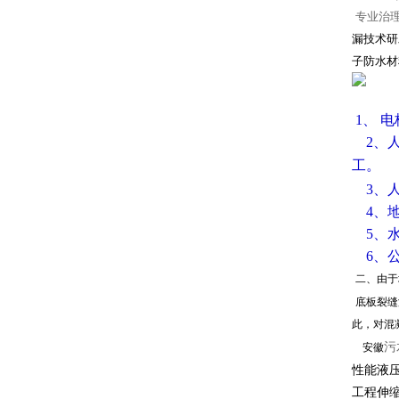
专业治
漏技术研
子防水材
1、 
2、人
工。
3、
4、
5、
6、
二、由于
底板裂缝
此，对混
污
安徽
性能液
工程伸