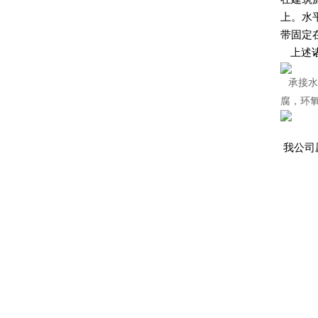
上。水
带固定
上述诸
承接水
腐，环
我公司