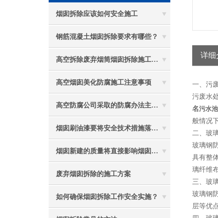
烟囱拆除应该如何安全施工
钢筋混凝土烟囱拆除要求有哪些？
详细
高空拆除废弃烟筒烟囱拆除施工措施 ：
高空烟囱美化防腐施工注意事项
一、污
污废水
高空防腐公司采取的防腐办法主要有哪些？
名
污水池
般情况
烟囱刷油漆要将安全技术措施落实到位
二、玻
玻璃钢
烟囱新建的质量将直接影响烟囱防腐工程的难度
具有整
璃纤维布
废弃烟囱拆除的施工方案
三、玻
玻璃钢
如何确保烟囱拆除工作安全实施？
层等优