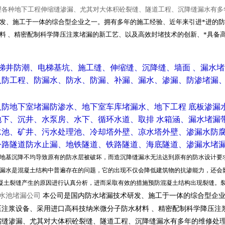
理各种地下工程伸缩缝渗漏、尤其对大体积砼裂缝、隧道工程、沉降缝漏水有多
发、施工于一体的综合型企业之一。拥有多年的施工经验、近年来引进*进的
料 、精密配制科学降压注浆堵漏的新工艺、以及高效封堵技术的创新、*具备
电梯井防潮、电梯基坑、施工缝、伸缩缝、沉降缝、墙面 、漏水
防工程、防漏水、防水、防漏、补漏、漏水、渗漏、防渗堵漏
人防地下室堵漏防渗水、地下室车库堵漏水、地下工程 底板渗漏
地下、沉井、水泵房、水下、循环水道、取排 水箱涵、漏水堵漏
水池、矿井、污水处理池、冷却塔外壁、凉水塔外壁、渗漏水防
公路隧道防水止漏、地铁隧道、铁路隧道、海底隧道、渗漏水堵
地基沉降不
均导致原有的防水层被破坏，而造沉降缝漏水无法达到原有的防水设计要
漏水是混凝土结构中普遍存在的问题，它的出现不仅会降低建筑物的抗渗能力，还会
凝土裂缝产生的原因进行认真分析，进而采取有效的措施预防混凝土结构出现裂缝。
水池堵漏公司
本公司是国内防水堵漏技术研发、施工于一体的综合型企
压注浆设备、采用进口高科技纳米微分子防水材料 、精密配制科学降压注
缩缝渗漏、尤其对大体积砼裂缝、隧道工程、沉降缝漏水有多年的维修处