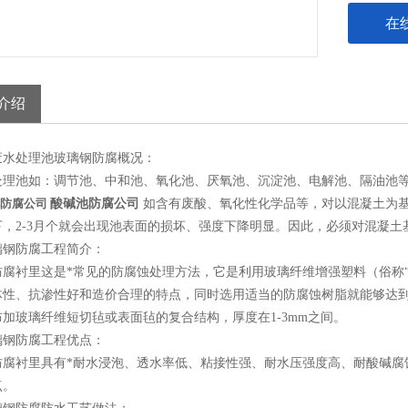
在
介绍
废水处理池玻璃钢防腐概况：
处理池如：调节池、中和池、氧化池、厌氧池、沉淀池、电解池、隔油池
防腐公司
酸碱池防腐公司
如含有废酸、氧化性化学品等，对以混凝土为
下，2-3月个就会出现池表面的损坏、强度下降明显。因此，必须对混凝
璃钢防腐工程简介：
防腐衬里这是*常见的防腐蚀处理方法，它是利用玻璃纤维增强塑料（俗称
体性、抗渗性好和造价合理的特点，同时选用适当的防腐蚀树脂就能够达
加玻璃纤维短切毡或表面毡的复合结构，厚度在1-3mm之间。
璃钢防腐工程优点：
防腐衬里具有*耐水浸泡、透水率低、粘接性强、耐水压强度高、耐酸碱腐
点。