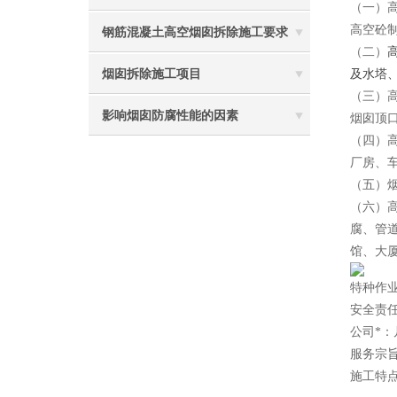
（一）
高空砼
钢筋混凝土高空烟囱拆除施工要求
（二）
及水塔
烟囱拆除施工项目
（三）
影响烟囱防腐性能的因素
烟囱顶
（四）
厂房、
（五）
（六）
腐、管
馆、大
特种作
安全责
公司*
服务宗
施工特点