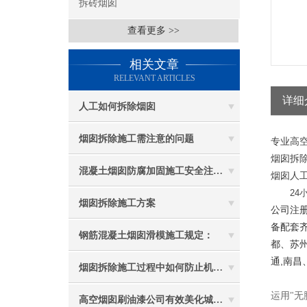
拆砖烟囱
查看更多 >>
相关文章
RELEVANT ARTICLES
详细
人工如何拆除烟囱
烟囱拆除施工需注意的问题
专业高空
烟囱拆除
混凝土烟囱防腐加固施工安全注意事项
烟囱人工
24小
烟囱拆除施工方案
公司注册
备配套
钢筋混凝土烟囱滑模施工规定：
都、苏州
通,南昌
烟囱拆除施工过程中如何防止机械伤害
运用"无
高空烟囱刷油漆公司有效美化城市环境